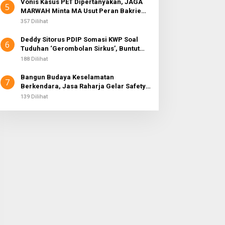
Vonis Kasus PET Dipertanyakan, JAGA
5
MARWAH Minta MA Usut Peran Bakrie
Group
357 Dilihat
Deddy Sitorus PDIP Somasi KWP Soal
6
Tuduhan ‘Gerombolan Sirkus’, Buntut
Rapat Komisi II Dipimpin Sufmi Dasco
188 Dilihat
Ahmad
Bangun Budaya Keselamatan
7
Berkendara, Jasa Raharja Gelar Safety
Campaign di PT Pasifik Medan Industri
139 Dilihat