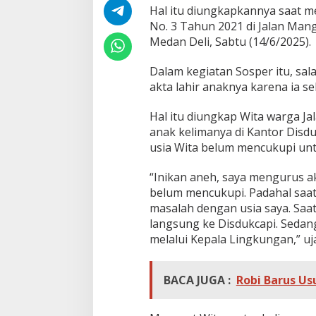
a
Hal itu diungkapkannya saat m
k
No. 3 Tahun 2021 di Jalan Ma
D
Medan Deli, Sabtu (14/6/2025).
i
s
a
Dalam kegiatan Sosper itu, sa
l
akta lahir anaknya karena ia s
a
h
Hal itu diungkap Wita warga J
g
anak kelimanya di Kantor Disd
u
n
usia Wita belum mencukupi un
a
k
“Inikan aneh, saya mengurus akt
a
belum mencukupi. Padahal saa
n
masalah dengan usia saya. Saat
P
i
langsung ke Disdukcapi. Seda
h
melalui Kepala Lingkungan,” uj
a
k
L
BACA JUGA :
Robi Barus Us
a
i
n