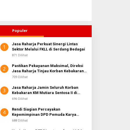
Populer
Jasa Raharja Perkuat Sinergi Lintas
1
Sektor Melalui FKLL di Serdang Bedagai
871 Dilihat
Pastikan Pekayanan Maksimal, Direksi
2
Jasa Raharja Tinjau Korban Kebakaran
KM Mutiara Sentosa II
709 Dilihat
Jasa Raharja Jamin Seluruh Korban
3
Kebakaran KM Mutiara Sentosa II di
Perairan Sumenep
696 Dilihat
Rendi Siagian Percayakan
4
Kepemimpinan DPD Pemuda Karya
Nasional Kota Medan kepada Josef
688 Dilihat
Sembiring