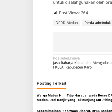
untuk disalahgunakan oleh ora
Post Views:
264
DPRD Medan
Perda adminduk
N
Pos sebelumnya
Jasa Raharja Kabanjahe Mengadak
a
FKLLAJ Kabupaten Karo
v
i
Posting Terkait
g
a
Warga Mabar Hilir Titip Harapan pada Reses D
s
Medan, Dari Banjir yang Tak Kunjung Surut hin
Layanan IKD
i
Kepemimpinan Rico Waas Disorot, DPRD Meda