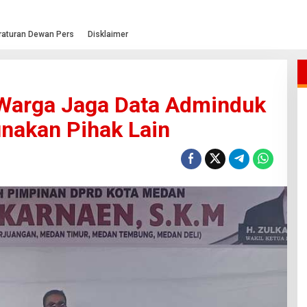
raturan Dewan Pers
Disklaimer
Warga Jaga Data Adminduk
unakan Pihak Lain