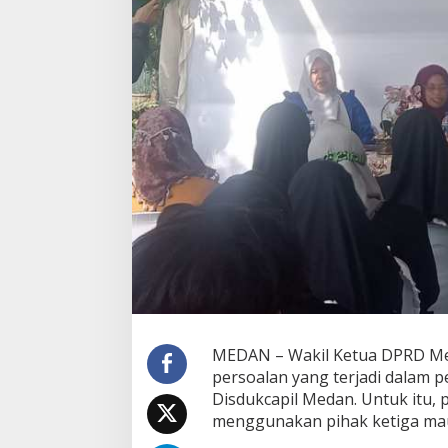
g
a
J
a
g
a
D
a
t
a
A
d
m
i
n
d
u
k
a
g
MEDAN – Wakil Ketua DPRD Me
a
persoalan yang terjadi dalam 
r
Disdukcapil Medan. Untuk itu, p
T
menggunakan pihak ketiga ma
i
d