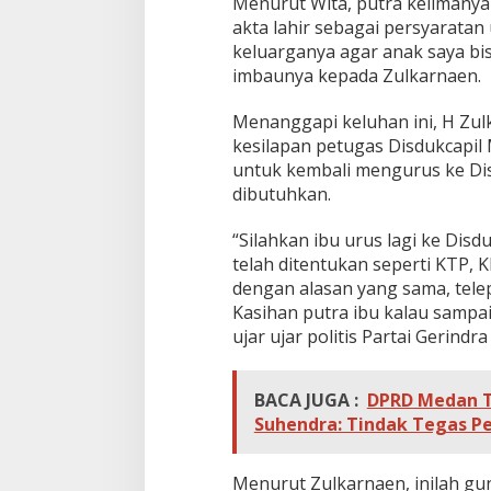
Menurut Wita, putra kelimanya 
akta lahir sebagai persyaratan
keluarganya agar anak saya bis
imbaunya kepada Zulkarnaen.
Menanggapi keluhan ini, H Zul
kesilapan petugas Disdukcapil
untuk kembali mengurus ke D
dibutuhkan.
“Silahkan ibu urus lagi ke Di
telah ditentukan seperti KTP, 
dengan alasan yang sama, tele
Kasihan putra ibu kalau sampai 
ujar ujar politis Partai Gerindra
BACA JUGA :
DPRD Medan T
Suhendra: Tindak Tegas P
Menurut Zulkarnaen, inilah gu