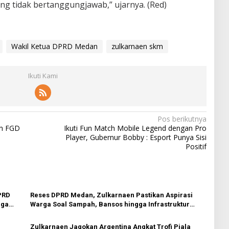
ng tidak bertanggungjawab,” ujarnya. (Red)
Wakil Ketua DPRD Medan
zulkarnaen skm
Ikuti Kami
Pos berikutnya
an FGD
Ikuti Fun Match Mobile Legend dengan Pro
Player, Gubernur Bobby : Esport Punya Sisi
Positif
PRD
Reses DPRD Medan, Zulkarnaen Pastikan Aspirasi
gga
Warga Soal Sampah, Bansos hingga Infrastruktur
Dikawal
n
Zulkarnaen Jagokan Argentina Angkat Trofi Piala