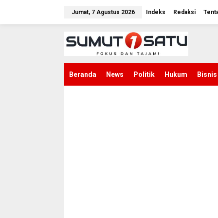
L
e
Jumat, 7 Agustus 2026
Indeks
Redaksi
Tent
w
a
t
i
k
e
k
Beranda
News
Politik
Hukum
Bisnis
o
n
t
e
n