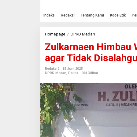
Indeks
Redaksi
Tentang Kami
Kode Etik
Pe
Homepage
/
DPRD Medan
Z
u
Zulkarnaen Himbau 
l
k
agar Tidak Disalahg
a
r
n
Redaksi2
15 Juni 2025
a
DPRD Medan
,
Politik
264 Dilihat
e
n
H
i
m
b
a
u
W
a
r