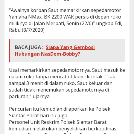
i
t
“Awalnya korban Saut memarkirkan sepedamotor
a
Yamaha NMax, BK 2200 WAK persis di depan ruko
n
miliknya di Jalan Merpati, Senin (22/6)” ungkap Edi,
g
Rabu (8/7/2020).
k
a
p
BACA JUGA :
Siapa Yang Gembosi
Hubungan NasDem-Bobby?
Usai memarkirkan sepedamotornya, Saut masuk ke
dalam ruko tanpa mencabut kunci kontak. “Tak
sampai 3 menit di dalam ruko, Saut keluar dan
sudah tidak menemukan sepedamotornya di
parkiran,” ujarnya.
Pencurian itu kemudian dilaporkan ke Polsek
Siantar Barat hari itu juga.
Personel Unit Reskrim Polsek Siantar Barat
kemudian melakukan penyelidikan berkoodinasi