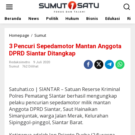
L
e
w
a
Beranda
News
Politik
Hukum
Bisnis
Edukasi
Rile
t
i
k
Homepage
/
Sumut
3
e
P
3 Pencuri Sepedamotor Mantan Anggota
k
e
o
n
DPRD Siantar Ditangkap
n
c
t
u
Redaksimetro
9 Juli 2020
Sumut
762 Dilihat
e
r
n
i
S
e
Satuhati.co | SIANTAR – Satuan Reserse Kriminal
p
e
Polres Pematang SIantar berhasil mengungkap
d
pelaku pencurian sepedamotor milik mantan
a
Anggota DPRD Siantar, Saut Hainaikan
m
Simanjuntak, warga Jalan Merak, Kelurahan
o
Sipinggol-pinggol, Siantar Barat.
t
o
r