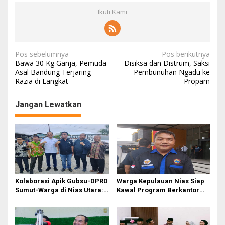
Ikuti Kami
N
Pos sebelumnya
Pos berikutnya
Bawa 30 Kg Ganja, Pemuda
Disiksa dan Distrum, Saksi
a
Asal Bandung Terjaring
Pembunuhan Ngadu ke
Razia di Langkat
Propam
v
i
Jangan Lewatkan
g
a
s
i
p
o
Kolaborasi Apik Gubsu-DPRD
Warga Kepulauan Nias Siap
Sumut-Warga di Nias Utara:
Kawal Program Berkantor
s
Jalan Rusak Puluhan Tahun
Gubsu Bobby Nasution
Akhirnya Diperbaiki