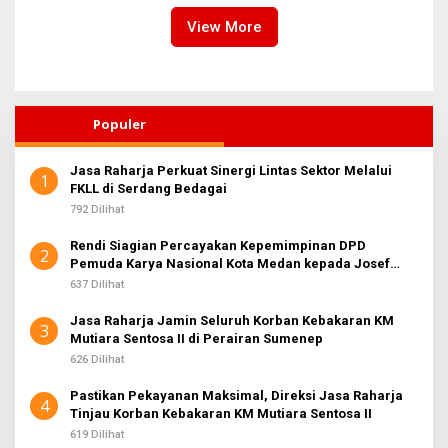
View More
Populer
Jasa Raharja Perkuat Sinergi Lintas Sektor Melalui
1
FKLL di Serdang Bedagai
792 Dilihat
Rendi Siagian Percayakan Kepemimpinan DPD
2
Pemuda Karya Nasional Kota Medan kepada Josef
Sembiring
637 Dilihat
Jasa Raharja Jamin Seluruh Korban Kebakaran KM
3
Mutiara Sentosa II di Perairan Sumenep
626 Dilihat
Pastikan Pekayanan Maksimal, Direksi Jasa Raharja
4
Tinjau Korban Kebakaran KM Mutiara Sentosa II
619 Dilihat