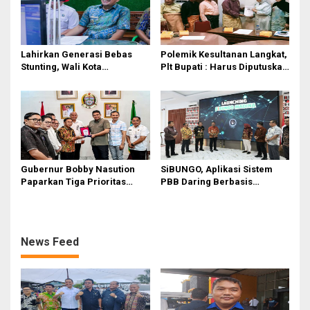
Lahirkan Generasi Bebas
Polemik Kesultanan Langkat,
Stunting, Wali Kota
Plt Bupati : Harus Diputuskan
Tebingtinggi Dorong
Bersama Melalui Forum
Optimalisasi SP3 Catin
Dialog
Gubernur Bobby Nasution
SiBUNGO, Aplikasi Sistem
Paparkan Tiga Prioritas
PBB Daring Berbasis
Pembangunan Kepulauan
Geospasial Milik Madina
Nias
News Feed