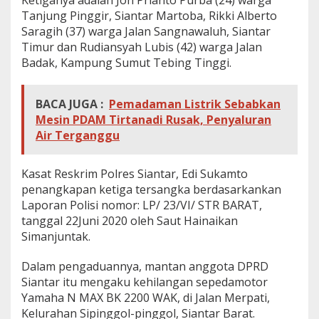
Ketiganya adalah Jon Prianto Purba (24) warga
M
Tanjung Pinggir, Siantar Martoba, Rikki Alberto
a
Saragih (37) warga Jalan Sangnawaluh, Siantar
n
Timur dan Rudiansyah Lubis (42) warga Jalan
t
a
Badak, Kampung Sumut Tebing Tinggi.
n
A
n
BACA JUGA :
Pemadaman Listrik Sebabkan
g
Mesin PDAM Tirtanadi Rusak, Penyaluran
g
Air Terganggu
o
t
a
Kasat Reskrim Polres Siantar, Edi Sukamto
D
P
penangkapan ketiga tersangka berdasarkankan
R
Laporan Polisi nomor: LP/ 23/VI/ STR BARAT,
D
tanggal 22Juni 2020 oleh Saut Hainaikan
S
Simanjuntak.
i
a
n
Dalam pengaduannya, mantan anggota DPRD
t
Siantar itu mengaku kehilangan sepedamotor
a
Yamaha N MAX BK 2200 WAK, di Jalan Merpati,
r
Kelurahan Sipinggol-pinggol, Siantar Barat.
D