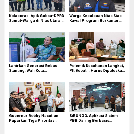
Kolaborasi Apik Gubsu-DPRD
Warga Kepulauan Nias Siap
Sumut-Warga di Nias Utara:
Kawal Program Berkantor
Jalan Rusak Puluhan Tahun
Gubsu Bobby Nasution
Akhirnya Diperbaiki
Lahirkan Generasi Bebas
Polemik Kesultanan Langkat,
Stunting, Wali Kota
Plt Bupati : Harus Diputuskan
Tebingtinggi Dorong
Bersama Melalui Forum
Optimalisasi SP3 Catin
Dialog
Gubernur Bobby Nasution
SiBUNGO, Aplikasi Sistem
Paparkan Tiga Prioritas
PBB Daring Berbasis
Pembangunan Kepulauan
Geospasial Milik Madina
Nias