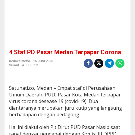
r
p
a
p
a
r
C
o
r
4 Staf PD Pasar Medan Terpapar Corona
o
n
Redaksimetro
25 Juni 2020
a
Sumut
433 Dilihat
Satuhati.co, Medan – Empat staf di Perusahaan
Umum Daerah (PUD) Pasar Kota Medan terpapar
virus corona desease 19 (covid-19). Dua
diantaranya merupakan juru kutip yang langsung
berhadapan dengan pedagang.
Hal ini diakui oleh Plt Dirut PUD Pasar Nasib saat
rapat dengar pendapat dengan Komisi III DPRD