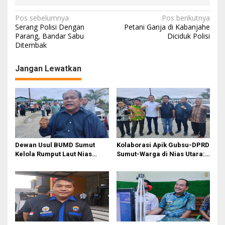
N
Pos sebelumnya
Pos berikutnya
Serang Polisi Dengan
Petani Ganja di Kabanjahe
a
Parang, Bandar Sabu
Diciduk Polisi
Ditembak
v
i
Jangan Lewatkan
g
a
s
i
p
o
Dewan Usul BUMD Sumut
Kolaborasi Apik Gubsu-DPRD
Kelola Rumput Laut Nias
Sumut-Warga di Nias Utara:
s
Utara dari Hulu ke Hilir
Jalan Rusak Puluhan Tahun
Akhirnya Diperbaiki