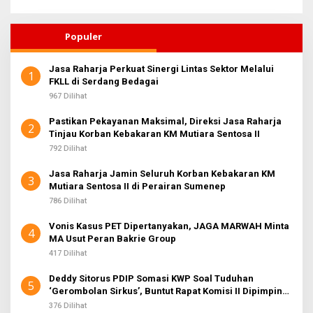
Populer
Jasa Raharja Perkuat Sinergi Lintas Sektor Melalui
1
FKLL di Serdang Bedagai
967 Dilihat
Pastikan Pekayanan Maksimal, Direksi Jasa Raharja
2
Tinjau Korban Kebakaran KM Mutiara Sentosa II
792 Dilihat
Jasa Raharja Jamin Seluruh Korban Kebakaran KM
3
Mutiara Sentosa II di Perairan Sumenep
786 Dilihat
Vonis Kasus PET Dipertanyakan, JAGA MARWAH Minta
4
MA Usut Peran Bakrie Group
417 Dilihat
Deddy Sitorus PDIP Somasi KWP Soal Tuduhan
5
‘Gerombolan Sirkus’, Buntut Rapat Komisi II Dipimpin
Sufmi Dasco Ahmad
376 Dilihat