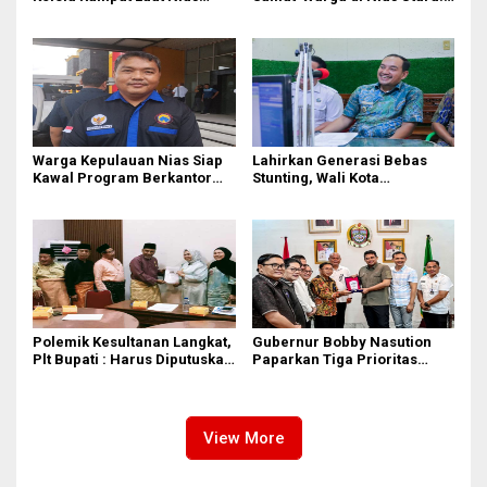
Utara dari Hulu ke Hilir
Jalan Rusak Puluhan Tahun
Akhirnya Diperbaiki
Warga Kepulauan Nias Siap
Lahirkan Generasi Bebas
Kawal Program Berkantor
Stunting, Wali Kota
Gubsu Bobby Nasution
Tebingtinggi Dorong
Optimalisasi SP3 Catin
Polemik Kesultanan Langkat,
Gubernur Bobby Nasution
Plt Bupati : Harus Diputuskan
Paparkan Tiga Prioritas
Bersama Melalui Forum
Pembangunan Kepulauan
Dialog
Nias
View More