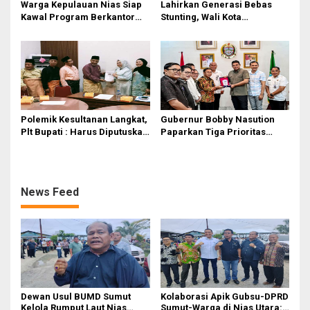
Warga Kepulauan Nias Siap
Lahirkan Generasi Bebas
Kawal Program Berkantor
Stunting, Wali Kota
Gubsu Bobby Nasution
Tebingtinggi Dorong
Optimalisasi SP3 Catin
Polemik Kesultanan Langkat,
Gubernur Bobby Nasution
Plt Bupati : Harus Diputuskan
Paparkan Tiga Prioritas
Bersama Melalui Forum
Pembangunan Kepulauan
Dialog
Nias
News Feed
Dewan Usul BUMD Sumut
Kolaborasi Apik Gubsu-DPRD
Kelola Rumput Laut Nias
Sumut-Warga di Nias Utara: