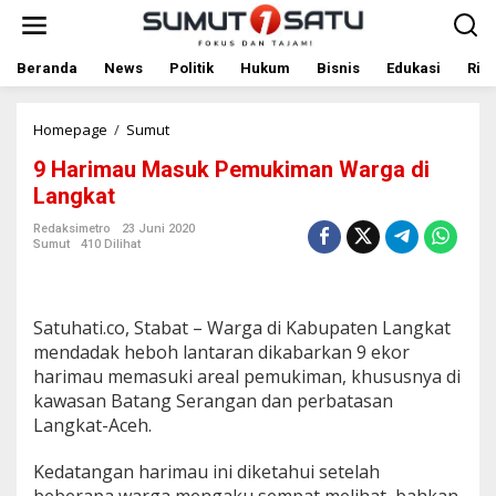
L
e
w
a
Beranda
News
Politik
Hukum
Bisnis
Edukasi
Rile
t
i
k
Homepage
/
Sumut
9
e
H
9 Harimau Masuk Pemukiman Warga di
k
a
o
r
Langkat
n
i
t
m
Redaksimetro
23 Juni 2020
Sumut
410 Dilihat
e
a
n
u
M
a
Satuhati.co, Stabat – Warga di Kabupaten Langkat
s
u
mendadak heboh lantaran dikabarkan 9 ekor
k
harimau memasuki areal pemukiman, khususnya di
P
kawasan Batang Serangan dan perbatasan
e
Langkat-Aceh.
m
u
k
Kedatangan harimau ini diketahui setelah
i