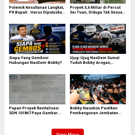
Polemik Kesultanan Langkat,
Proyek 3,6 Miliar di Percut
Plt Bupati : Harus Diputuskan
Sei Tuan, Diduga Tak Sesuai
Bersama Melalui Forum
Permen PUPR. Volume dan
Dialog
Nama Pengawas Tidak
Tercantum di Papan
Informasi
Siapa Yang Gembosi
Ujug-Ujug NasDem Sumut
Hubungan NasDem-Bobby?
Tuduh Bobby Arogan,
Pengamat USU Curiga Bisnis
Reklame
Papan Proyek Revitalisasi
Bobby Nasution Pastikan
SDN 101867 Paya Gambar
Pembangunan Jembatan
Rp164 Juta Diduga Langgar
Sungai Mo’awo Dimulai
Juknis Kemendikdasmen,
Tahun Ini, Ajak Warga Kawal
Unsur Konsultan dan Komite
Bersama
Tidak Ada
View More