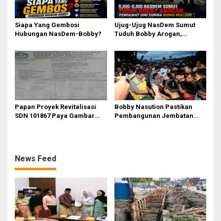
Siapa Yang Gembosi
Ujug-Ujug NasDem Sumut
Hubungan NasDem-Bobby?
Tuduh Bobby Arogan,
Pengamat USU Curiga Bisnis
Reklame
Papan Proyek Revitalisasi
Bobby Nasution Pastikan
SDN 101867 Paya Gambar
Pembangunan Jembatan
Rp164 Juta Diduga Langgar
Sungai Mo’awo Dimulai
Juknis Kemendikdasmen,
Tahun Ini, Ajak Warga Kawal
Unsur Konsultan dan Komite
Bersama
Tidak Ada
News Feed