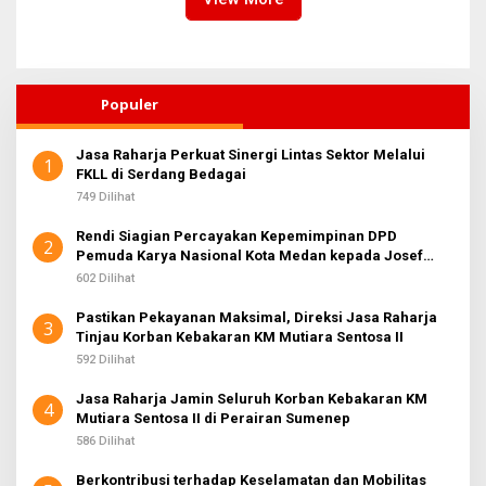
Populer
Jasa Raharja Perkuat Sinergi Lintas Sektor Melalui
1
FKLL di Serdang Bedagai
749 Dilihat
Rendi Siagian Percayakan Kepemimpinan DPD
2
Pemuda Karya Nasional Kota Medan kepada Josef
Sembiring
602 Dilihat
Pastikan Pekayanan Maksimal, Direksi Jasa Raharja
3
Tinjau Korban Kebakaran KM Mutiara Sentosa II
592 Dilihat
Jasa Raharja Jamin Seluruh Korban Kebakaran KM
4
Mutiara Sentosa II di Perairan Sumenep
586 Dilihat
Berkontribusi terhadap Keselamatan dan Mobilitas