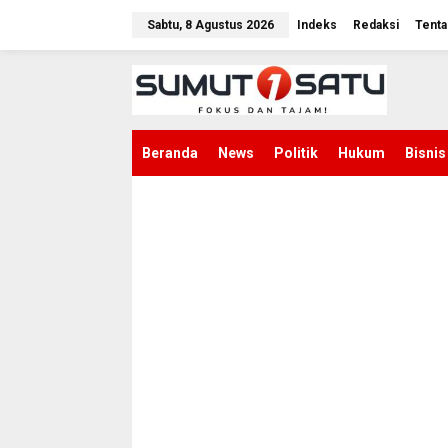
L
e
Sabtu, 8 Agustus 2026
Indeks
Redaksi
Tenta
w
a
t
i
k
e
k
Beranda
News
Politik
Hukum
Bisnis
o
n
t
e
n