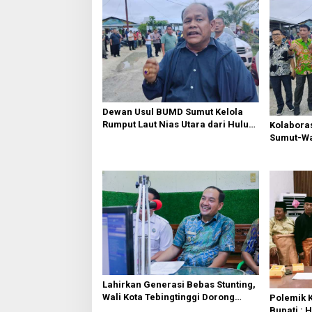
a
s
i
p
o
s
Dewan Usul BUMD Sumut Kelola
Rumput Laut Nias Utara dari Hulu
Kolabora
ke Hilir
Sumut-War
Rusak Pu
Diperbaik
Lahirkan Generasi Bebas Stunting,
Wali Kota Tebingtinggi Dorong
Polemik K
Optimalisasi SP3 Catin
Bupati : 