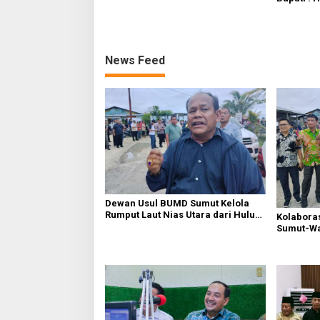
Bersama 
News Feed
Dewan Usul BUMD Sumut Kelola
Rumput Laut Nias Utara dari Hulu
Kolabora
ke Hilir
Sumut-War
Rusak Pu
Diperbaik