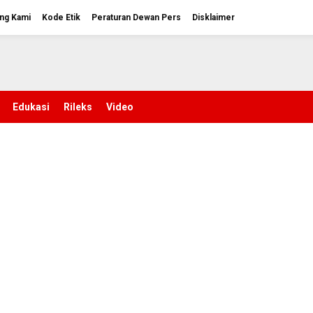
ng Kami
Kode Etik
Peraturan Dewan Pers
Disklaimer
Edukasi
Rileks
Video