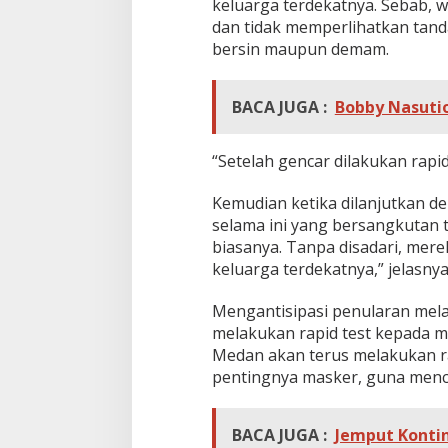
keluarga terdekatnya. Sebab, 
l
dan tidak memperlihatkan tanda
K
e
bersin maupun demam.
s
e
h
BACA JUGA :
Bobby Nasutio
a
t
a
“Setelah gencar dilakukan rapid 
n
Kemudian ketika dilanjutkan den
selama ini yang bersangkutan t
biasanya. Tanpa disadari, mere
keluarga terdekatnya,” jelasnya
Mengantisipasi penularan mela
melakukan rapid test kepada ma
Medan akan terus melakukan r
pentingnya masker, guna mence
BACA JUGA :
Jemput Konti