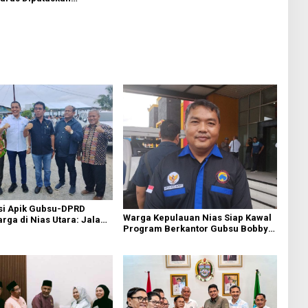
Melalui Forum Dialog
si Apik Gubsu-DPRD
Warga Kepulauan Nias Siap Kawal
ga di Nias Utara: Jalan
Program Berkantor Gubsu Bobby
luhan Tahun Akhirnya
Nasution
i