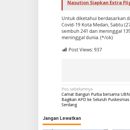
Nasution Siapkan Extra Fli
Untuk diketahui berdasarkan 
Covid-19 Kota Medan, Sabtu (27
sembuh 241 dan meninggal 139 
meninggal dunia. (*/ok)
Post Views:
937
N
Pos sebelumnya
Camat Bangun Purba bersama UBN
a
Bagikan APD ke Seluruh Puskesmas 
Serdang
v
i
Jangan Lewatkan
g