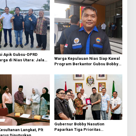
si Apik Gubsu-DPRD
Warga Kepulauan Nias Siap Kawal
ga di Nias Utara: Jalan
Program Berkantor Gubsu Bobby
luhan Tahun Akhirnya
Nasution
i
Gubernur Bobby Nasution
Paparkan Tiga Prioritas
esultanan Langkat, Plt
Pembangunan Kepulauan Nias
Harus Diputuskan