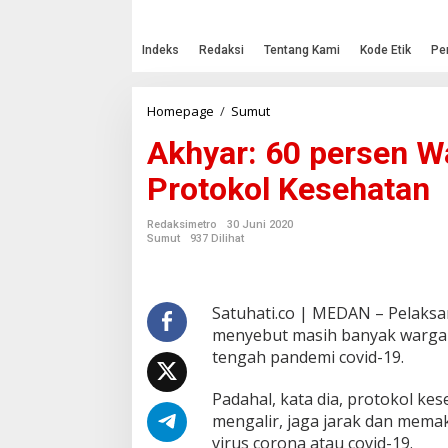
Indeks
Redaksi
Tentang Kami
Kode Etik
Pe
Homepage
/
Sumut
A
k
Akhyar: 60 persen 
h
y
Protokol Kesehatan
a
r
:
Redaksimetro
30 Juni 2020
6
Sumut
937 Dilihat
0
p
e
r
Satuhati.co | MEDAN – Pelaksa
s
menyebut masih banyak wargan
e
tengah pandemi covid-19.
n
W
Padahal, kata dia, protokol ke
a
r
mengalir, jaga jarak dan mem
g
virus corona atau covid-19.