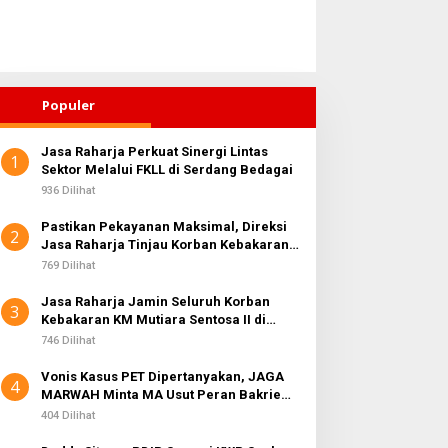
Populer
Jasa Raharja Perkuat Sinergi Lintas
1
Sektor Melalui FKLL di Serdang Bedagai
936 Dilihat
Pastikan Pekayanan Maksimal, Direksi
2
Jasa Raharja Tinjau Korban Kebakaran
KM Mutiara Sentosa II
769 Dilihat
Jasa Raharja Jamin Seluruh Korban
3
Kebakaran KM Mutiara Sentosa II di
Perairan Sumenep
746 Dilihat
Vonis Kasus PET Dipertanyakan, JAGA
4
MARWAH Minta MA Usut Peran Bakrie
Group
404 Dilihat