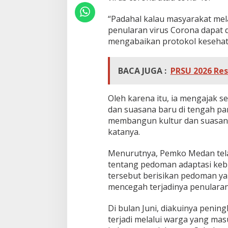
a
M
“Padahal kalau masyarakat mel
e
penularan virus Corona dapat d
d
a
mengabaikan protokol kesehata
n
M
a
BACA JUGA :
PRSU 2026 Res
s
i
h
Oleh karena itu, ia mengajak
A
dan suasana baru di tengah pa
b
membangun kultur dan suasana 
a
katanya.
i
k
a
Menurutnya, Pemko Medan tela
n
tentang pedoman adaptasi kebi
P
tersebut berisikan pedoman y
r
mencegah terjadinya penularan
o
t
o
Di bulan Juni, diakuinya penin
k
terjadi melalui warga yang mas
o