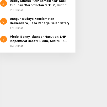
Deddy Sitorus PDIP Somasi KWP Soal
5
Tuduhan ‘Gerombolan Sirkus’, Buntut
Rapat Komisi II Dipimpin Sufmi Dasco
318 Dilihat
Ahmad
Bangun Budaya Keselamatan
6
Berkendara, Jasa Raharja Gelar Safety
Campaign di PT Pasifik Medan Industri
176 Dilihat
Pledoi Benny Iskandar Nasution: LHP
7
Inspektorat Cacat Hukum, Audit BPK
Nihil Temuan
158 Dilihat