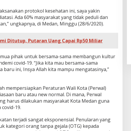
aksanakan protokol kesehatan ini, saya yakin
iatasi. Ada 60% masyarakat yang tidak peduli dan
n,” ungkapnya, di Medan, Minggu (28/6/2020).
mi Ditutup, Putaran Uang Capai Rp50 Miliar
 semua pihak untuk bersama-sama membangun kultur
ndemi covid-19. “Jika kita mau bersama-sama
baru ini, Insya Allah kita mampu mengatasinya,”
h mempersiapkan Peraturan Wali Kota (Perwal)
asaan baru atau new normal. Di mana, Perwal
ang harus dilakukan masyarakat Kota Medan guna
 covid-19.
gkatan terjadi sangat eksponensial. Penularan yang
uk kategori orang tanpa gejala (OTG) kepada