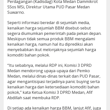
Perdagangan (Kadisdag) Kota Medan Dammikrot
a
SSos MSi, Direktur Utama PUD Pasar Medan
g
Suwarno.
a
n
g
Seperti informasi beredar di sejumlah media,
a
kenaikan harga sejumlah BBM disebut-sebut
n
segera diumumkan pemerintah pada pekan depan.
d
Meskipun tidak semua produk BBM mengalami
a
n
kenaikan harga, namun hal itu diprediksi akan
P
menyebabkan ikut melonjaknya sejumlah harga
U
komoditi bahan pokok.
D
P
“Itu sebabnya, melalui RDP ini, Komisi 3 DPRD
a
s
Medan mendorong upaya-upaya dari Pemko
a
Medan, melalui dinas-dinas terkait dan PUD Pasar,
r
agar mengantisipasi terjadinya panic buying serta
kenaikan harga dan ketersediaan komoditi bahan
pokok,” kata Ketua Komisi 3 DPRD Medan, Afif
Abdillah saat membuka RDP.
Di setiap ada kenaikan harga BBM, lanjut Afif, juga