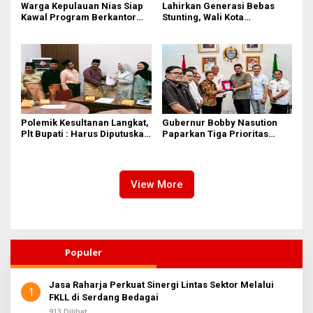
Warga Kepulauan Nias Siap
Lahirkan Generasi Bebas
Kawal Program Berkantor
Stunting, Wali Kota
Gubsu Bobby Nasution
Tebingtinggi Dorong
Optimalisasi SP3 Catin
Polemik Kesultanan Langkat,
Gubernur Bobby Nasution
Plt Bupati : Harus Diputuskan
Paparkan Tiga Prioritas
Bersama Melalui Forum
Pembangunan Kepulauan
Dialog
Nias
View More
Populer
Jasa Raharja Perkuat Sinergi Lintas Sektor Melalui
1
FKLL di Serdang Bedagai
913 Dilihat