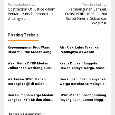
N
Pos sebelumnya
Pos berikutnya
Obstruction Of Justice dalam
Pembangunan Lambat,
a
Perkara Rumah Rehabilitasi
Fraksi PDIP DPRD Sumut
di Langkat
Soroti Kinerja Gubsu dan
v
Wagubsu
i
g
Posting Terkait
a
s
Kepemimpinan Rico Waas
Afri Rizki Lubis Tekankan
Disorot, DPRD Medan Jangan
Pentingnya Wawasan
i
Ragu Gunakan Hak Interplasi
Kebangsaan dan Penguatan
Nilai Pancasila di Tengah Era
p
Wakil Ketua DPRD Medan
Kasus Dugaan Anggota
Digital
Zulkarnaen Wasbang, Guru
Dewan Aniaya Warga, Massa
o
Usulkan Regulasi
Desak BK DPRD Medan Beri
s
Perlindungan Hukum Tenaga
Sanksi dan Polrestabes
Wartawan DPRD Medan
Dewan Sebut Satu Penyebab
Pendidik
Segera Usut
Berbagi Takjil di Bulan
Warga Berobat Ke Malaysia :
Ramadan, Wujud Kepedulian
Medan Krisis Dokter
kepada Masyarakat
Spesialis!
Dewan Imbuh Warga Medan
DPRD Medan Dorong Gotong
Lengkapi KTP, KK dan Akta:
Royong Rutin, Camat hingga
Dokumen Penting untuk
Kepling Diminta Aktif Turun
Semua Urusan
ke Masyarakat
Jangan Lewatkan