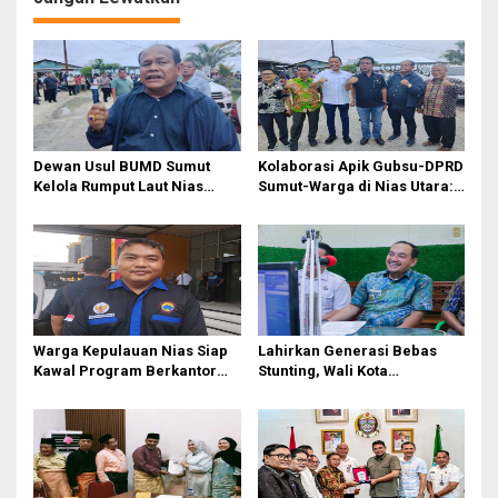
Dewan Usul BUMD Sumut
Kolaborasi Apik Gubsu-DPRD
Kelola Rumput Laut Nias
Sumut-Warga di Nias Utara:
Utara dari Hulu ke Hilir
Jalan Rusak Puluhan Tahun
Akhirnya Diperbaiki
Warga Kepulauan Nias Siap
Lahirkan Generasi Bebas
Kawal Program Berkantor
Stunting, Wali Kota
Gubsu Bobby Nasution
Tebingtinggi Dorong
Optimalisasi SP3 Catin