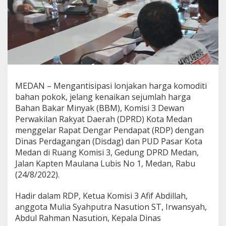
D
M
e
d
a
n
R
D
P
MEDAN – Mengantisipasi lonjakan harga komoditi
b
bahan pokok, jelang kenaikan sejumlah harga
e
r
Bahan Bakar Minyak (BBM), Komisi 3 Dewan
s
Perwakilan Rakyat Daerah (DPRD) Kota Medan
a
menggelar Rapat Dengar Pendapat (RDP) dengan
m
Dinas Perdagangan (Disdag) dan PUD Pasar Kota
a
Medan di Ruang Komisi 3, Gedung DPRD Medan,
D
i
Jalan Kapten Maulana Lubis No 1, Medan, Rabu
n
(24/8/2022).
a
s
Hadir dalam RDP, Ketua Komisi 3 Afif Abdillah,
P
anggota Mulia Syahputra Nasution ST, Irwansyah,
e
r
Abdul Rahman Nasution, Kepala Dinas
d