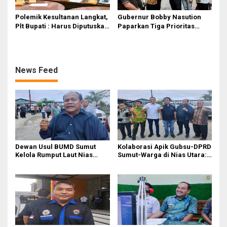
Polemik Kesultanan Langkat,
Gubernur Bobby Nasution
Plt Bupati : Harus Diputuskan
Paparkan Tiga Prioritas
Bersama Melalui Forum
Pembangunan Kepulauan
Dialog
Nias
News Feed
Dewan Usul BUMD Sumut
Kolaborasi Apik Gubsu-DPRD
Kelola Rumput Laut Nias
Sumut-Warga di Nias Utara:
Utara dari Hulu ke Hilir
Jalan Rusak Puluhan Tahun
Akhirnya Diperbaiki