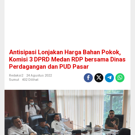
a
r
g
a
B
a
h
a
n
Antisipasi Lonjakan Harga Bahan Pokok,
P
o
Komisi 3 DPRD Medan RDP bersama Dinas
k
Perdagangan dan PUD Pasar
o
k
Redaksi2
24 Agustus 2022
,
Sumut
402 Dilihat
K
o
m
i
s
i
3
D
P
R