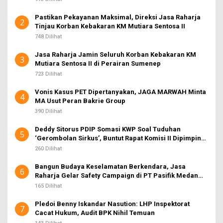
Pastikan Pekayanan Maksimal, Direksi Jasa Raharja
2
Tinjau Korban Kebakaran KM Mutiara Sentosa II
748 Dilihat
Jasa Raharja Jamin Seluruh Korban Kebakaran KM
3
Mutiara Sentosa II di Perairan Sumenep
723 Dilihat
Vonis Kasus PET Dipertanyakan, JAGA MARWAH Minta
4
MA Usut Peran Bakrie Group
390 Dilihat
Deddy Sitorus PDIP Somasi KWP Soal Tuduhan
5
‘Gerombolan Sirkus’, Buntut Rapat Komisi II Dipimpin
Sufmi Dasco Ahmad
260 Dilihat
Bangun Budaya Keselamatan Berkendara, Jasa
6
Raharja Gelar Safety Campaign di PT Pasifik Medan
Industri
165 Dilihat
Pledoi Benny Iskandar Nasution: LHP Inspektorat
7
Cacat Hukum, Audit BPK Nihil Temuan