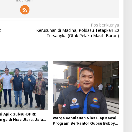
Pos berikutnya
t
Kerusuhan di Madina, Poldasu Tetapkan 20
Tersangka (Otak Pelaku Masih Buron)
si Apik Gubsu-DPRD
Warga Kepulauan Nias Siap Kawal
ga di Nias Utara: Jalan
Program Berkantor Gubsu Bobby
luhan Tahun Akhirnya
Nasution
i