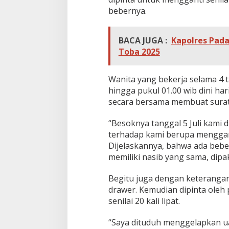
p
bebernya.
a
k
s
BACA JUGA :
Kapolres Pada
a
M
Toba 2025
e
n
g
Wanita yang bekerja selama 4 
u
hingga pukul 01.00 wib dini ha
n
secara bersama membuat surat
d
u
“Besoknya tanggal 5 Juli kami
r
k
terhadap kami berupa mengganti
a
Dijelaskannya, bahwa ada bebe
n
memiliki nasib yang sama, dip
D
i
Begitu juga dengan keterangan 
r
i
drawer. Kemudian dipinta oleh
senilai 20 kali lipat.
“Saya dituduh menggelapkan ua