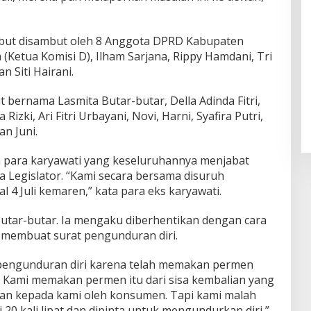
ebut disambut oleh 8 Anggota DPRD Kabupaten
 (Ketua Komisi D), Ilham Sarjana, Rippy Hamdani, Tri
n Siti Hairani.
 bernama Lasmita Butar-butar, Della Adinda Fitri,
 Rizki, Ari Fitri Urbayani, Novi, Harni, Syafira Putri,
an Juni.
 para karyawati yang keseluruhannya menjabat
ra Legislator. “Kami secara bersama disuruh
 4 Juli kemaren,” kata para eks karyawati.
Butar-butar. Ia mengaku diberhentikan dengan cara
 membuat surat pengunduran diri.
pengunduran diri karena telah memakan permen
 Kami memakan permen itu dari sisa kembalian yang
ikan kepada kami oleh konsumen. Tapi kami malah
 20 kali lipat dan dipinta untuk mengundurkan diri,”