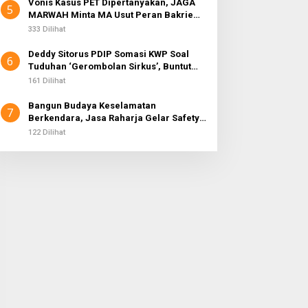
Vonis Kasus PET Dipertanyakan, JAGA
5
MARWAH Minta MA Usut Peran Bakrie
Group
333 Dilihat
Deddy Sitorus PDIP Somasi KWP Soal
6
Tuduhan ‘Gerombolan Sirkus’, Buntut
Rapat Komisi II Dipimpin Sufmi Dasco
161 Dilihat
Ahmad
Bangun Budaya Keselamatan
7
Berkendara, Jasa Raharja Gelar Safety
Campaign di PT Pasifik Medan Industri
122 Dilihat