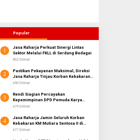
Populer
Jasa Raharja Perkuat Sinergi Lintas
1
Sektor Melalui FKLL di Serdang Bedagai
852 Dilihat
Pastikan Pekayanan Maksimal, Direksi
2
Jasa Raharja Tinjau Korban Kebakaran
KM Mutiara Sentosa II
690 Dilihat
Rendi Siagian Percayakan
3
Kepemimpinan DPD Pemuda Karya
Nasional Kota Medan kepada Josef
679 Dilihat
Sembiring
Jasa Raharja Jamin Seluruh Korban
4
Kebakaran KM Mutiara Sentosa II di
Perairan Sumenep
677 Dilihat