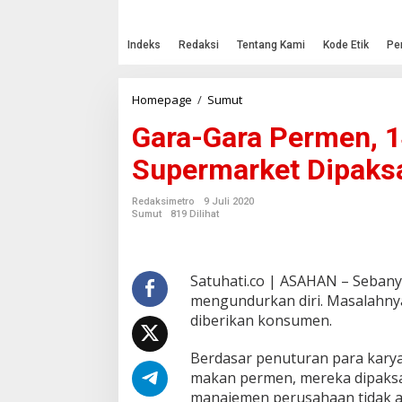
Indeks
Redaksi
Tentang Kami
Kode Etik
Pe
Homepage
/
Sumut
G
a
Gara-Gara Permen, 1
r
a
Supermarket Dipaks
-
G
a
Redaksimetro
9 Juli 2020
r
Sumut
819 Dilihat
a
P
e
r
Satuhati.co | ASAHAN – Sebanya
m
mengundurkan diri. Masalahny
e
diberikan konsumen.
n
,
Berdasar penuturan para karya
1
4
makan permen, mereka dipaksa
K
manajemen perusahaan tidak ad