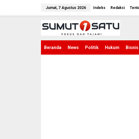
L
e
Jumat, 7 Agustus 2026
Indeks
Redaksi
Tent
w
a
t
i
k
e
k
Beranda
News
Politik
Hukum
Bisnis
o
n
t
e
n