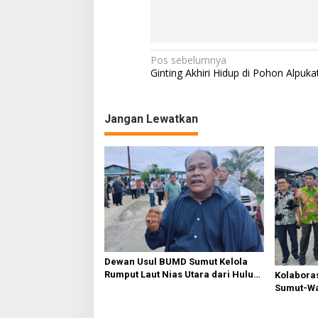
N
Pos sebelumnya
Ginting Akhiri Hidup di Pohon Alpuka
a
v
Jangan Lewatkan
i
g
a
s
i
p
o
s
Dewan Usul BUMD Sumut Kelola
Rumput Laut Nias Utara dari Hulu
Kolabora
ke Hilir
Sumut-War
Rusak Pu
Diperbaik