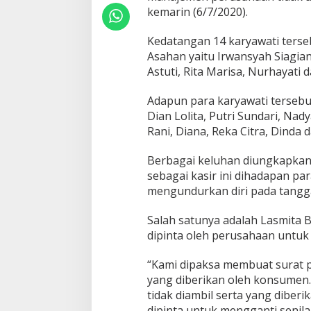
a
kemarin (6/7/2020).
r
y
Kedatangan 14 karyawati ters
a
w
Asahan yaitu Irwansyah Siagian
a
Astuti, Rita Marisa, Nurhayati da
n
I
Adapun para karyawati tersebut
r
Dian Lolita, Putri Sundari, Nadya
i
a
Rani, Diana, Reka Citra, Dinda d
n
S
Berbagai keluhan diungkapkan
u
sebagai kasir ini dihadapan pa
p
mengundurkan diri pada tanggal
e
r
m
Salah satunya adalah Lasmita 
a
dipinta oleh perusahaan untuk
r
k
“Kami dipaksa membuat surat 
e
yang diberikan oleh konsumen.
t
D
tidak diambil serta yang diber
i
dipinta untuk mengganti senilai