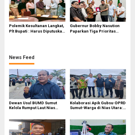
Polemik Kesultanan Langkat,
Gubernur Bobby Nasution
Plt Bupati : Harus Diputuskan
Paparkan Tiga Prioritas
Bersama Melalui Forum
Pembangunan Kepulauan
Dialog
Nias
News Feed
Dewan Usul BUMD Sumut
Kolaborasi Apik Gubsu-DPRD
Kelola Rumput Laut Nias
Sumut-Warga di Nias Utara:
Utara dari Hulu ke Hilir
Jalan Rusak Puluhan Tahun
Akhirnya Diperbaiki