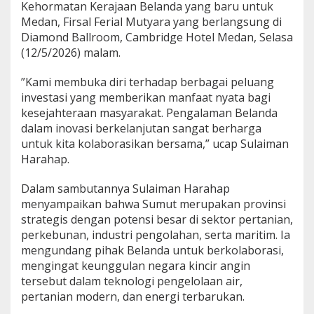
Kehormatan Kerajaan Belanda yang baru untuk
a
Medan, Firsal Ferial Mutyara yang berlangsung di
d
Diamond Ballroom, Cambridge Hotel Medan, Selasa
i
M
(12/5/2026) malam.
e
d
​”Kami membuka diri terhadap berbagai peluang
a
investasi yang memberikan manfaat nyata bagi
n
kesejahteraan masyarakat. Pengalaman Belanda
,
T
dalam inovasi berkelanjutan sangat berharga
e
untuk kita kolaborasikan bersama,” ucap Sulaiman
k
Harahap.
a
n
Dalam sambutannya Sulaiman Harahap
k
a
menyampaikan bahwa Sumut merupakan provinsi
n
strategis dengan potensi besar di sektor pertanian,
P
perkebunan, industri pengolahan, serta maritim. Ia
e
mengundang pihak Belanda untuk berkolaborasi,
r
k
mengingat keunggulan negara kincir angin
u
tersebut dalam teknologi pengelolaan air,
a
pertanian modern, dan energi terbarukan.
t
H