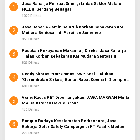
Jasa Raharja Perkuat Sinergi Lintas Sektor Melalui
1
FKLL di Serdang Bedagai
1029 Dilihat
Jasa Raharja Jamin Seluruh Korban Kebakaran KM
2
Mutiara Sentosa II di Perairan Sumenep
853 Dilihat
Pastikan Pekayanan Maksimal, Direksi Jasa Raharja
3
Tinjau Korban Kebakaran KM Mutiara Sentosa II
829 Dilihat
Deddy Sitorus PDIP Somasi KWP Soal Tuduhan
4
‘Gerombolan Sirkus’, Buntut Rapat Komisi II Dipimpin
Sufmi Dasco Ahmad
481 Dilihat
Vonis Kasus PET Dipertanyakan, JAGA MARWAH Minta
5
MA Usut Peran Bakrie Group
432 Dilihat
Bangun Budaya Keselamatan Berkendara, Jasa
6
Raharja Gelar Safety Campaign di PT Pasifik Medan
Industri
273 Dilihat