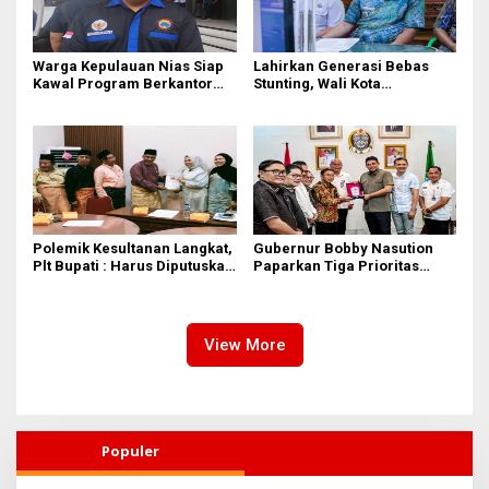
Warga Kepulauan Nias Siap
Lahirkan Generasi Bebas
Kawal Program Berkantor
Stunting, Wali Kota
Gubsu Bobby Nasution
Tebingtinggi Dorong
Optimalisasi SP3 Catin
Polemik Kesultanan Langkat,
Gubernur Bobby Nasution
Plt Bupati : Harus Diputuskan
Paparkan Tiga Prioritas
Bersama Melalui Forum
Pembangunan Kepulauan
Dialog
Nias
View More
Populer