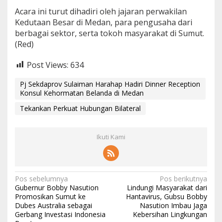
​Acara ini turut dihadiri oleh jajaran perwakilan
Kedutaan Besar di Medan, para pengusaha dari
berbagai sektor, serta tokoh masyarakat di Sumut.
(Red)
Post Views:
634
Pj Sekdaprov Sulaiman Harahap Hadiri Dinner Reception
Konsul Kehormatan Belanda di Medan
Tekankan Perkuat Hubungan Bilateral
Ikuti Kami
N
Pos sebelumnya
Pos berikutnya
Gubernur Bobby Nasution
Lindungi Masyarakat dari
a
Promosikan Sumut ke
Hantavirus, Gubsu Bobby
Dubes Australia sebagai
Nasution Imbau Jaga
v
Gerbang Investasi Indonesia
Kebersihan Lingkungan