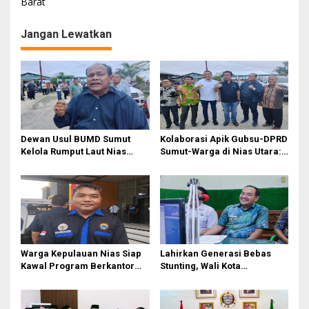
i
Barat
g
Jangan Lewatkan
a
s
i
p
o
s
Dewan Usul BUMD Sumut
Kolaborasi Apik Gubsu-DPRD
Kelola Rumput Laut Nias
Sumut-Warga di Nias Utara:
Utara dari Hulu ke Hilir
Jalan Rusak Puluhan Tahun
Akhirnya Diperbaiki
Warga Kepulauan Nias Siap
Lahirkan Generasi Bebas
Kawal Program Berkantor
Stunting, Wali Kota
Gubsu Bobby Nasution
Tebingtinggi Dorong
Optimalisasi SP3 Catin