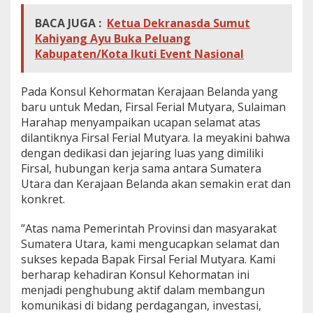
u
BACA JUGA :
Ketua Dekranasda Sumut
b
Kahiyang Ayu Buka Peluang
u
n
Kabupaten/Kota Ikuti Event Nasional
g
a
n
​Pada Konsul Kehormatan Kerajaan Belanda yang
B
baru untuk Medan, Firsal Ferial Mutyara, Sulaiman
i
Harahap menyampaikan ucapan selamat atas
l
dilantiknya Firsal Ferial Mutyara. Ia meyakini bahwa
a
t
dengan dedikasi dan jejaring luas yang dimiliki
e
Firsal, hubungan kerja sama antara Sumatera
r
Utara dan Kerajaan Belanda akan semakin erat dan
a
konkret.
l
​”Atas nama Pemerintah Provinsi dan masyarakat
Sumatera Utara, kami mengucapkan selamat dan
sukses kepada Bapak Firsal Ferial Mutyara. Kami
berharap kehadiran Konsul Kehormatan ini
menjadi penghubung aktif dalam membangun
komunikasi di bidang perdagangan, investasi,