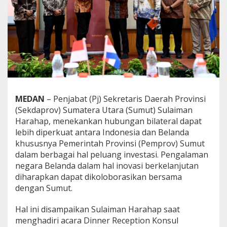
i
o
n
K
o
n
s
u
l
K
MEDAN
– Penjabat (Pj) Sekretaris Daerah Provinsi
e
h
(Sekdaprov) Sumatera Utara (Sumut) Sulaiman
o
Harahap, menekankan hubungan bilateral dapat
r
lebih diperkuat antara Indonesia dan Belanda
m
khususnya Pemerintah Provinsi (Pemprov) Sumut
a
t
dalam berbagai hal peluang investasi. Pengalaman
a
negara Belanda dalam hal inovasi berkelanjutan
n
diharapkan dapat dikoloborasikan bersama
B
dengan Sumut.
e
l
a
Hal ini disampaikan Sulaiman Harahap saat
n
menghadiri acara Dinner Reception Konsul
d