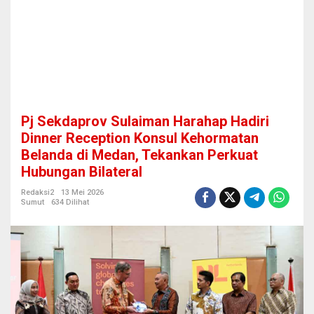
H
a
r
a
h
a
p
H
a
Pj Sekdaprov Sulaiman Harahap Hadiri
d
i
Dinner Reception Konsul Kehormatan
r
Belanda di Medan, Tekankan Perkuat
i
Hubungan Bilateral
D
i
Redaksi2
13 Mei 2026
n
Sumut
634 Dilihat
n
e
r
R
e
c
e
p
t