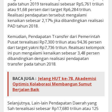
P
pada tahun 2019 terealisasi sebesar Rp5,761 triliun
e
atau 91,68 persen dari target Rp6,284 triliun.
r
Realisasi pendapatan tersebut mengalami
s
kenaikan sebesar 2,17% jika dibandingkan realisasi
e
PAD tahun 2018.
n
Kemudian, Pendapatan Transfer dari Pemerintah
Pusat terealisasi Rp7,300 triliun atau 94,36 persen
dari target yakni Rp7,736 triliun. Realisasi kelompok
ini pun mengalami kenaikan sebesar 3,48 persen
dibandingkan dengan realisasi pendapatan
transfer pada tahun 2018.
BACA JUGA :
Jelang HUT ke-78, Akademisi
Optimis Kolaborasi Membangun Sumut
Berjalan Baik
Selanjutnya, Lain-lain Pendapatan Daerah yang
Sah terealisasi sebesar Rp17,680 triliun atau 125