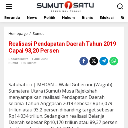
L
e
w
a
Beranda
News
Politik
Hukum
Bisnis
Edukasi
Rile
t
i
k
Homepage
/
Sumut
R
e
e
Realisasi Pendapatan Daerah Tahun 2019
k
a
o
l
Capai 93,20 Persen
n
i
t
s
Redaksimetro
1 Juli 2020
Sumut
360 Dilihat
e
a
n
s
i
P
Satuhati.co | MEDAN – Wakil Gubernur (Wagub)
e
n
Sumatera Utara (Sumut) Musa Rajekshah
d
menyampaikan realisasi Pendapatan Daerah
a
selama Tahun Anggaran 2019 sebesar Rp13,079
p
triliun atau 93,2 persen dibanding target sebesar
a
Rp14,034 triliun. Sedangkan realisasi Belanja
t
a
Daerah sebesar Rp10,170 triliun atau 89,37 persen
n