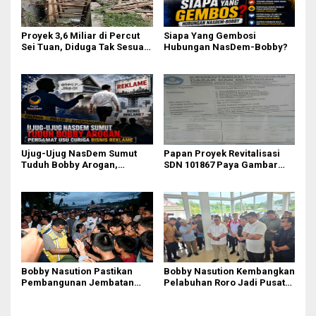
Proyek 3,6 Miliar di Percut
Siapa Yang Gembosi
Sei Tuan, Diduga Tak Sesuai
Hubungan NasDem-Bobby?
Permen PUPR. Volume dan
Nama Pengawas Tidak
Tercantum di Papan
Informasi
Ujug-Ujug NasDem Sumut
Papan Proyek Revitalisasi
Tuduh Bobby Arogan,
SDN 101867 Paya Gambar
Pengamat USU Curiga Bisnis
Rp164 Juta Diduga Langgar
Reklame
Juknis Kemendikdasmen,
Unsur Konsultan dan Komite
Tidak Ada
Bobby Nasution Pastikan
Bobby Nasution Kembangkan
Pembangunan Jembatan
Pelabuhan Roro Jadi Pusat
Sungai Mo’awo Dimulai
Distribusi Logistik di
Tahun Ini, Ajak Warga Kawal
Kepulauan Nias