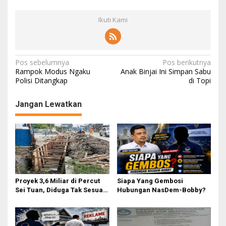
Ikuti Kami
N
Pos sebelumnya
Pos berikutnya
Rampok Modus Ngaku
Anak Binjai Ini Simpan Sabu
a
Polisi Ditangkap
di Topi
v
Jangan Lewatkan
i
g
a
s
i
p
Proyek 3,6 Miliar di Percut
Siapa Yang Gembosi
o
Sei Tuan, Diduga Tak Sesuai
Hubungan NasDem-Bobby?
Permen PUPR. Volume dan
s
Nama Pengawas Tidak
Tercantum di Papan