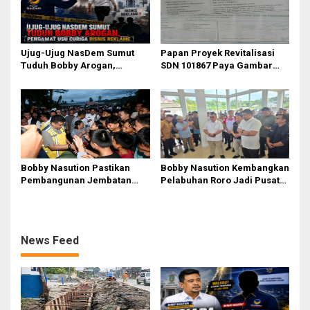
Informasi
Ujug-Ujug NasDem Sumut
Papan Proyek Revitalisasi
Tuduh Bobby Arogan,
SDN 101867 Paya Gambar
Pengamat USU Curiga Bisnis
Rp164 Juta Diduga Langgar
Reklame
Juknis Kemendikdasmen,
Unsur Konsultan dan Komite
Tidak Ada
Bobby Nasution Pastikan
Bobby Nasution Kembangkan
Pembangunan Jembatan
Pelabuhan Roro Jadi Pusat
Sungai Mo’awo Dimulai
Distribusi Logistik di
Tahun Ini, Ajak Warga Kawal
Kepulauan Nias
Bersama
News Feed