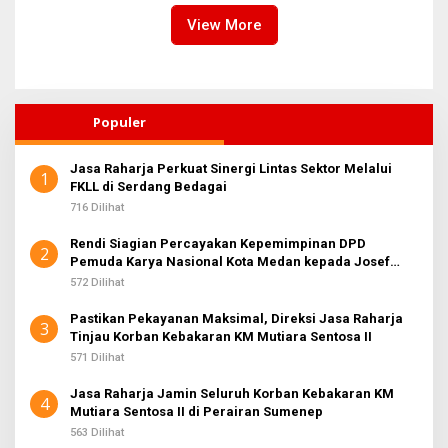
Bersama
View More
Populer
Jasa Raharja Perkuat Sinergi Lintas Sektor Melalui
1
FKLL di Serdang Bedagai
716 Dilihat
Rendi Siagian Percayakan Kepemimpinan DPD
2
Pemuda Karya Nasional Kota Medan kepada Josef
Sembiring
572 Dilihat
Pastikan Pekayanan Maksimal, Direksi Jasa Raharja
3
Tinjau Korban Kebakaran KM Mutiara Sentosa II
571 Dilihat
Jasa Raharja Jamin Seluruh Korban Kebakaran KM
4
Mutiara Sentosa II di Perairan Sumenep
563 Dilihat