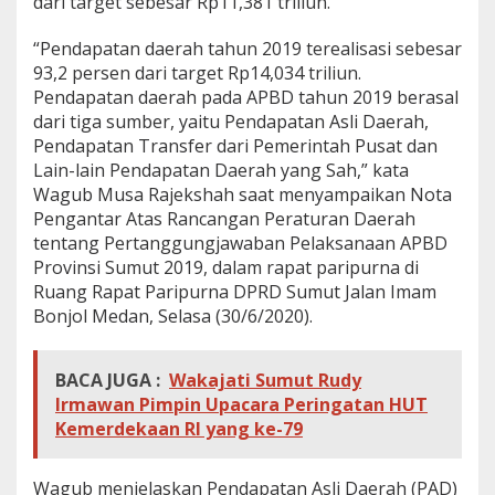
dari target sebesar Rp11,381 triliun.
D
a
“Pendapatan daerah tahun 2019 terealisasi sebesar
e
93,2 persen dari target Rp14,034 triliun.
r
a
Pendapatan daerah pada APBD tahun 2019 berasal
h
dari tiga sumber, yaitu Pendapatan Asli Daerah,
T
Pendapatan Transfer dari Pemerintah Pusat dan
a
Lain-lain Pendapatan Daerah yang Sah,” kata
h
u
Wagub Musa Rajekshah saat menyampaikan Nota
n
Pengantar Atas Rancangan Peraturan Daerah
2
tentang Pertanggungjawaban Pelaksanaan APBD
0
Provinsi Sumut 2019, dalam rapat paripurna di
1
Ruang Rapat Paripurna DPRD Sumut Jalan Imam
9
C
Bonjol Medan, Selasa (30/6/2020).
a
p
a
BACA JUGA :
Wakajati Sumut Rudy
i
Irmawan Pimpin Upacara Peringatan HUT
9
Kemerdekaan RI yang ke-79
3
,
2
Wagub menjelaskan Pendapatan Asli Daerah (PAD)
0