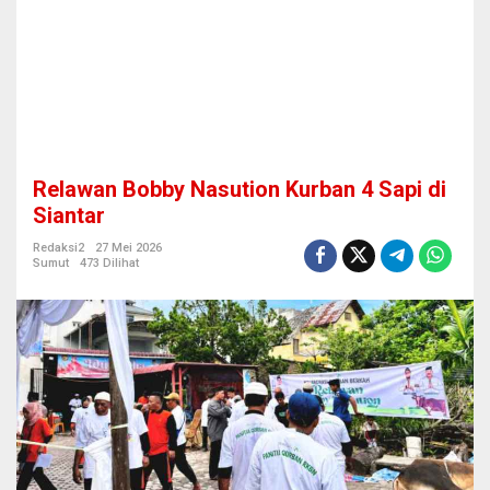
n
K
u
r
b
a
n
4
S
Relawan Bobby Nasution Kurban 4 Sapi di
a
p
Siantar
i
d
Redaksi2
27 Mei 2026
Sumut
473 Dilihat
i
S
i
a
n
t
a
r