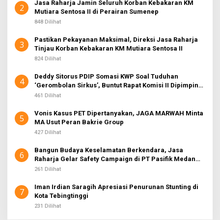
Jasa Raharja Jamin Seluruh Korban Kebakaran KM
2
Mutiara Sentosa II di Perairan Sumenep
848 Dilihat
Pastikan Pekayanan Maksimal, Direksi Jasa Raharja
3
Tinjau Korban Kebakaran KM Mutiara Sentosa II
824 Dilihat
Deddy Sitorus PDIP Somasi KWP Soal Tuduhan
4
‘Gerombolan Sirkus’, Buntut Rapat Komisi II Dipimpin
Sufmi Dasco Ahmad
461 Dilihat
Vonis Kasus PET Dipertanyakan, JAGA MARWAH Minta
5
MA Usut Peran Bakrie Group
427 Dilihat
Bangun Budaya Keselamatan Berkendara, Jasa
6
Raharja Gelar Safety Campaign di PT Pasifik Medan
Industri
261 Dilihat
Iman Irdian Saragih Apresiasi Penurunan Stunting di
7
Kota Tebingtinggi
231 Dilihat