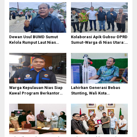
s
i
p
o
Dewan Usul BUMD Sumut
Kolaborasi Apik Gubsu-DPRD
s
Kelola Rumput Laut Nias
Sumut-Warga di Nias Utara:
Utara dari Hulu ke Hilir
Jalan Rusak Puluhan Tahun
Akhirnya Diperbaiki
Warga Kepulauan Nias Siap
Lahirkan Generasi Bebas
Kawal Program Berkantor
Stunting, Wali Kota
Gubsu Bobby Nasution
Tebingtinggi Dorong
Optimalisasi SP3 Catin