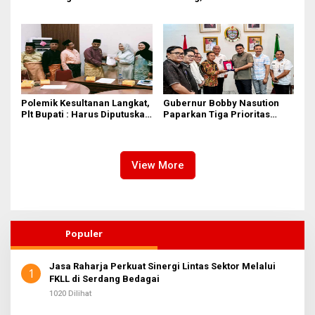
Gubsu Bobby Nasution
Tebingtinggi Dorong
Optimalisasi SP3 Catin
Polemik Kesultanan Langkat,
Gubernur Bobby Nasution
Plt Bupati : Harus Diputuskan
Paparkan Tiga Prioritas
Bersama Melalui Forum
Pembangunan Kepulauan
Dialog
Nias
View More
Populer
Jasa Raharja Perkuat Sinergi Lintas Sektor Melalui
1
FKLL di Serdang Bedagai
1020 Dilihat