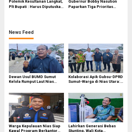
Polemik Kesultanan Langkat,
Gubernur Bobby Nasution
Plt Bupati : Harus Diputuskan
Paparkan Tiga Prioritas
Bersama Melalui Forum
Pembangunan Kepulauan
Dialog
Nias
News Feed
Dewan Usul BUMD Sumut
Kolaborasi Apik Gubsu-DPRD
Kelola Rumput Laut Nias
Sumut-Warga di Nias Utara:
Utara dari Hulu ke Hilir
Jalan Rusak Puluhan Tahun
Akhirnya Diperbaiki
Warga Kepulauan Nias Siap
Lahirkan Generasi Bebas
Kawal Program Berkantor
Stunting, Wali Kota