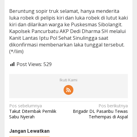
Beruntung sopir truk selamat, hanya menderita
luka robek di pelipis kiri dan luka robek di lutut kaki
kiri dan dilarikan warga ke Puskesmas Sibolangit.
Kapolsek Pancurbatu AKP Dedi Dharma SH melalui
Kanit Lantas Iptu Pol Sehat Sinulingga saat
dikonfirmasi membenarkan laka tunggal tersebut.
(*/lim)
Post Views:
529
Ikuti Kami
N
Pos sebelumnya
Pos berikutnya
Takut Ditembak Pemilik
Brigadir DL Pasaribu Tewas
a
Sabu Nyerah
Terhempas di Aspal
v
Jangan Lewatkan
i