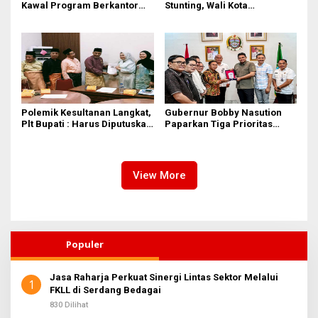
Kawal Program Berkantor
Stunting, Wali Kota
Gubsu Bobby Nasution
Tebingtinggi Dorong
Optimalisasi SP3 Catin
Polemik Kesultanan Langkat,
Gubernur Bobby Nasution
Plt Bupati : Harus Diputuskan
Paparkan Tiga Prioritas
Bersama Melalui Forum
Pembangunan Kepulauan
Dialog
Nias
View More
Populer
Jasa Raharja Perkuat Sinergi Lintas Sektor Melalui
1
FKLL di Serdang Bedagai
830 Dilihat