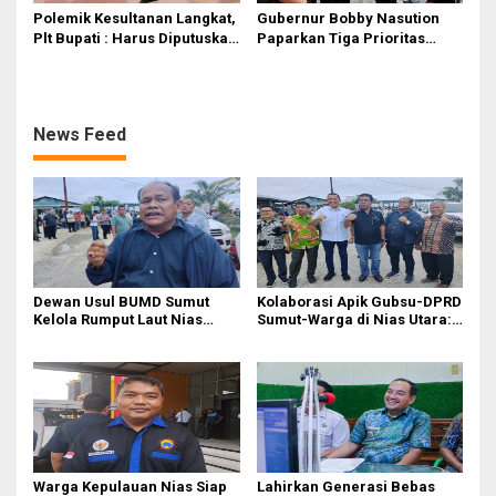
Polemik Kesultanan Langkat,
Gubernur Bobby Nasution
Plt Bupati : Harus Diputuskan
Paparkan Tiga Prioritas
Bersama Melalui Forum
Pembangunan Kepulauan
Dialog
Nias
News Feed
Dewan Usul BUMD Sumut
Kolaborasi Apik Gubsu-DPRD
Kelola Rumput Laut Nias
Sumut-Warga di Nias Utara:
Utara dari Hulu ke Hilir
Jalan Rusak Puluhan Tahun
Akhirnya Diperbaiki
Warga Kepulauan Nias Siap
Lahirkan Generasi Bebas