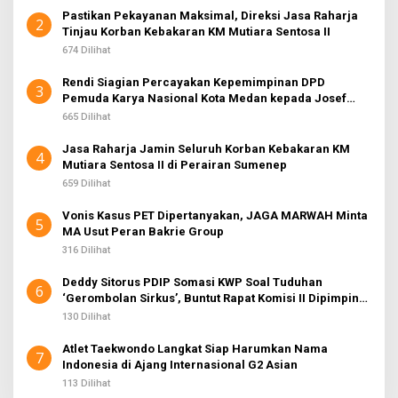
Pastikan Pekayanan Maksimal, Direksi Jasa Raharja
2
Tinjau Korban Kebakaran KM Mutiara Sentosa II
674 Dilihat
Rendi Siagian Percayakan Kepemimpinan DPD
3
Pemuda Karya Nasional Kota Medan kepada Josef
Sembiring
665 Dilihat
Jasa Raharja Jamin Seluruh Korban Kebakaran KM
4
Mutiara Sentosa II di Perairan Sumenep
659 Dilihat
Vonis Kasus PET Dipertanyakan, JAGA MARWAH Minta
5
MA Usut Peran Bakrie Group
316 Dilihat
Deddy Sitorus PDIP Somasi KWP Soal Tuduhan
6
‘Gerombolan Sirkus’, Buntut Rapat Komisi II Dipimpin
Sufmi Dasco Ahmad
130 Dilihat
Atlet Taekwondo Langkat Siap Harumkan Nama
7
Indonesia di Ajang Internasional G2 Asian
113 Dilihat