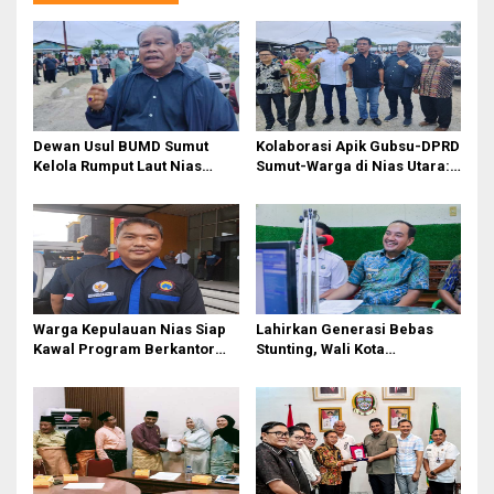
g
a
s
i
p
Dewan Usul BUMD Sumut
Kolaborasi Apik Gubsu-DPRD
o
Kelola Rumput Laut Nias
Sumut-Warga di Nias Utara:
Utara dari Hulu ke Hilir
Jalan Rusak Puluhan Tahun
s
Akhirnya Diperbaiki
Warga Kepulauan Nias Siap
Lahirkan Generasi Bebas
Kawal Program Berkantor
Stunting, Wali Kota
Gubsu Bobby Nasution
Tebingtinggi Dorong
Optimalisasi SP3 Catin