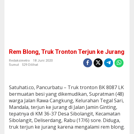
n
T
e
r
j
u
n
k
e
Rem Blong, Truk Tronton Terjun ke Jurang
J
u
Redaksimetro
18 Juni 2020
r
Sumut
529 Dilihat
a
n
g
Satuhati.co, Pancurbatu – Truk tronton BK 8087 LK
bermuatan besi yang dikemudikan, Supratman (48)
warga Jalan Rawa Cangkung, Kelurahan Tegal Sari,
Mandala, terjun ke jurang di Jalan Jamin Ginting,
tepatnya di KM 36-37 Desa Sibolangit, Kecamatan
Sibolangit, Deliserdang, Rabu (17/6) sore. Diduga,
truk terjun ke jurang karena mengalami rem blong.