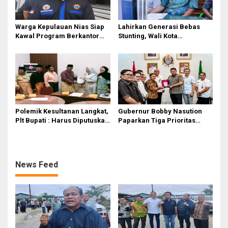
Warga Kepulauan Nias Siap
Lahirkan Generasi Bebas
Kawal Program Berkantor
Stunting, Wali Kota
Gubsu Bobby Nasution
Tebingtinggi Dorong
Optimalisasi SP3 Catin
Polemik Kesultanan Langkat,
Gubernur Bobby Nasution
Plt Bupati : Harus Diputuskan
Paparkan Tiga Prioritas
Bersama Melalui Forum
Pembangunan Kepulauan
Dialog
Nias
News Feed