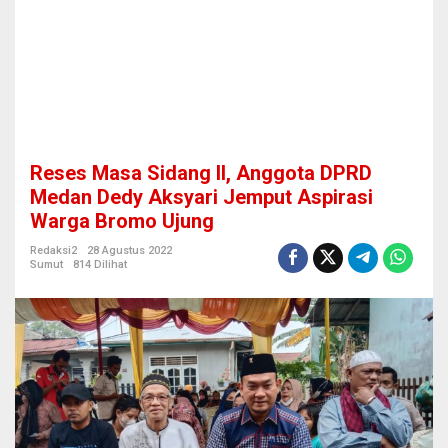
n
g
g
o
t
a
D
P
R
Reses Masa Sidang II, Anggota DPRD
D
M
Medan Dedy Aksyari Jemput Aspirasi
e
Warga Bromo Ujung
d
a
Redaksi2
28 Agustus 2022
n
Sumut
814 Dilihat
D
e
d
y
A
k
s
y
a
r