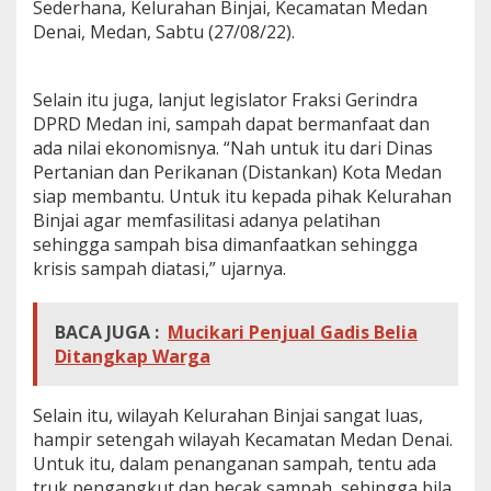
Sederhana, Kelurahan Binjai, Kecamatan Medan
U
Denai, Medan, Sabtu (27/08/22).
j
u
n
g
Selain itu juga, lanjut legislator Fraksi Gerindra
DPRD Medan ini, sampah dapat bermanfaat dan
ada nilai ekonomisnya. “Nah untuk itu dari Dinas
Pertanian dan Perikanan (Distankan) Kota Medan
siap membantu. Untuk itu kepada pihak Kelurahan
Binjai agar memfasilitasi adanya pelatihan
sehingga sampah bisa dimanfaatkan sehingga
krisis sampah diatasi,” ujarnya.
BACA JUGA :
Mucikari Penjual Gadis Belia
Ditangkap Warga
Selain itu, wilayah Kelurahan Binjai sangat luas,
hampir setengah wilayah Kecamatan Medan Denai.
Untuk itu, dalam penanganan sampah, tentu ada
truk pengangkut dan becak sampah, sehingga bila