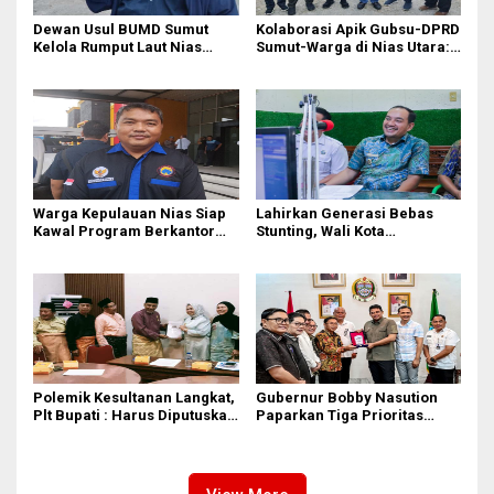
Dewan Usul BUMD Sumut
Kolaborasi Apik Gubsu-DPRD
Kelola Rumput Laut Nias
Sumut-Warga di Nias Utara:
Utara dari Hulu ke Hilir
Jalan Rusak Puluhan Tahun
Akhirnya Diperbaiki
Warga Kepulauan Nias Siap
Lahirkan Generasi Bebas
Kawal Program Berkantor
Stunting, Wali Kota
Gubsu Bobby Nasution
Tebingtinggi Dorong
Optimalisasi SP3 Catin
Polemik Kesultanan Langkat,
Gubernur Bobby Nasution
Plt Bupati : Harus Diputuskan
Paparkan Tiga Prioritas
Bersama Melalui Forum
Pembangunan Kepulauan
Dialog
Nias