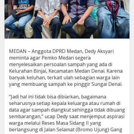
i
J
e
m
p
u
t
A
s
MEDAN – Anggota DPRD Medan, Dedy Aksyari
p
meminta agar Pemko Medan segera
i
r
menyelesaikan persoalan sampah yang ada di
a
Kelurahan Binjai, Kecamatan Medan Denai. Karena
s
banyak keluhan, terkait ulah sebagian warga lain
i
yang membuang sampah ke pinggir Sungai Denai.
W
a
r
“Jadi hal ini tidak bisa dibiarkan, bagaimana
g
seharusnya setiap kepala keluarga atau rumah di
a
data agar sampah diangkut sehingga tidak dibuang
B
sembarangan,” ucap Dedy saat menjemput aspirasi
r
warga melalui Reses Masa Sidang II yang
o
m
berlangsung di Jalan Selamat (Bromo Ujung) Gang
o