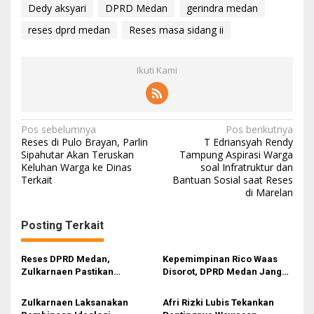
Dedy aksyari
DPRD Medan
gerindra medan
reses dprd medan
Reses masa sidang ii
Ikuti Kami
N
Pos sebelumnya
Pos berikutnya
Reses di Pulo Brayan, Parlin
T Edriansyah Rendy
a
Sipahutar Akan Teruskan
Tampung Aspirasi Warga
Keluhan Warga ke Dinas
soal Infratruktur dan
v
Terkait
Bantuan Sosial saat Reses
i
di Marelan
g
Posting Terkait
a
s
Reses DPRD Medan,
Kepemimpinan Rico Waas
i
Zulkarnaen Pastikan
Disorot, DPRD Medan Jangan
Aspirasi Warga Soal
Ragu Gunakan Hak Interplasi
p
Sampah, Bansos hingga
Zulkarnaen Laksanakan
Afri Rizki Lubis Tekankan
o
Infrastruktur Dikawal