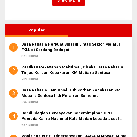
View More
Populer
Jasa Raharja Perkuat Sinergi Lintas Sektor Melalui
1
FKLL di Serdang Bedagai
871 Dilihat
Pastikan Pekayanan Maksimal, Direksi Jasa Raharja
2
Tinjau Korban Kebakaran KM Mutiara Sentosa II
709 Dilihat
Jasa Raharja Jamin Seluruh Korban Kebakaran KM
3
Mutiara Sentosa II di Perairan Sumenep
695 Dilihat
Rendi Siagian Percayakan Kepemimpinan DPD
4
Pemuda Karya Nasional Kota Medan kepada Josef
Sembiring
687 Dilihat
Vonis Kasus PET Dipertanyakan, JAGA MARWAH Minta