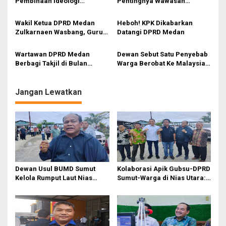
Pembinaan Ideologi
Pentingnya Wawasan
s
Pancasila: Benteng Generasi
Kebangsaan dan Penguatan
Muda Hadapi Dampak
Nilai Pancasila di Tengah Era
Wakil Ketua DPRD Medan
Heboh! KPK Dikabarkan
Digitalisasi
Digital
Zulkarnaen Wasbang, Guru
Datangi DPRD Medan
Usulkan Regulasi
Perlindungan Hukum Tenaga
Wartawan DPRD Medan
Dewan Sebut Satu Penyebab
Pendidik
Berbagi Takjil di Bulan
Warga Berobat Ke Malaysia :
Ramadan, Wujud Kepedulian
Medan Krisis Dokter
kepada Masyarakat
Spesialis!
Jangan Lewatkan
Dewan Usul BUMD Sumut
Kolaborasi Apik Gubsu-DPRD
Kelola Rumput Laut Nias
Sumut-Warga di Nias Utara:
Utara dari Hulu ke Hilir
Jalan Rusak Puluhan Tahun
Akhirnya Diperbaiki