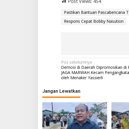
Post Views:
454
Pastikan Bantuan Pascabencana Te
Respons Cepat Bobby Nasution
N
Pos sebelumnya
Demosi di Daerah Dipromosikan di 
a
JAGA MARWAH Kecam Pengangkatan
oleh Menaker Yassierli
v
i
Jangan Lewatkan
g
a
s
i
p