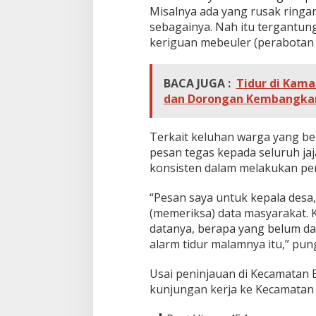
t
Misalnya ada yang rusak ringan
e
sebagainya. Nah itu tergantung
n
keriguan mebeuler (perabotan 
g
BACA JUGA :
Tidur di Kama
dan Dorongan Kembangkan
Terkait keluhan warga yang 
pesan tegas kepada seluruh jaj
konsisten dalam melakukan pe
“Pesan saya untuk kepala desa,
(memeriksa) data masyarakat. K
datanya, berapa yang belum dap
alarm tidur malamnya itu,” pun
Usai peninjauan di Kecamatan 
kunjungan kerja ke Kecamatan 