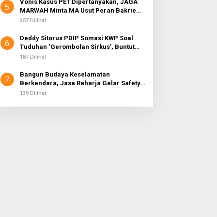
Vonis Kasus PET Dipertanyakan, JAGA
5
MARWAH Minta MA Usut Peran Bakrie
Group
357 Dilihat
Deddy Sitorus PDIP Somasi KWP Soal
6
Tuduhan ‘Gerombolan Sirkus’, Buntut
Rapat Komisi II Dipimpin Sufmi Dasco
187 Dilihat
Ahmad
Bangun Budaya Keselamatan
7
Berkendara, Jasa Raharja Gelar Safety
Campaign di PT Pasifik Medan Industri
139 Dilihat