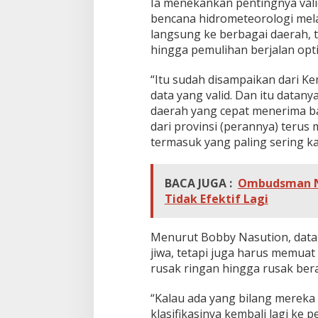
Ia menekankan pentingnya valid
e
bencana hidrometeorologi mela
k
a
langsung ke berbagai daerah, 
n
hingga pemulihan berjalan opti
k
a
“Itu sudah disampaikan dari K
n
data yang valid. Dan itu datan
V
a
daerah yang cepat menerima ba
l
dari provinsi (perannya) teru
i
termasuk yang paling sering ka
d
i
t
BACA JUGA :
Ombudsman Ni
a
Tidak Efektif Lagi
s
D
a
Menurut Bobby Nasution, data
t
a
jiwa, tetapi juga harus memuat 
d
rusak ringan hingga rusak bera
i
T
“Kalau ada yang bilang mereka
a
klasifikasinya kembali lagi ke
p