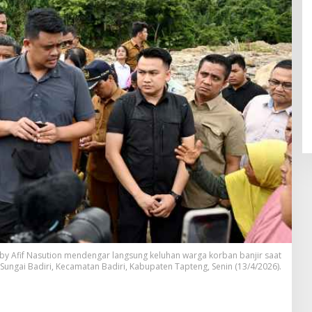
 Afif Nasution mendengar langsung keluhan warga korban banjir saat
Sungai Badiri, Kecamatan Badiri, Kabupaten Tapteng, Senin (13/4/2026).