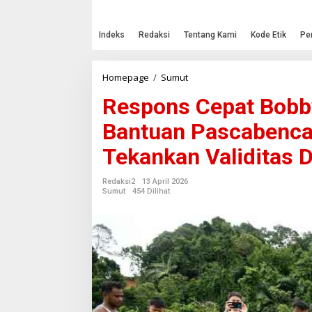
Indeks
Redaksi
Tentang Kami
Kode Etik
Pe
Homepage
/
Sumut
R
e
Respons Cepat Bobby
s
p
Bantuan Pascabenca
o
n
Tekankan Validitas D
s
C
e
Redaksi2
13 April 2026
p
Sumut
454 Dilihat
a
t
B
o
b
b
y
N
a