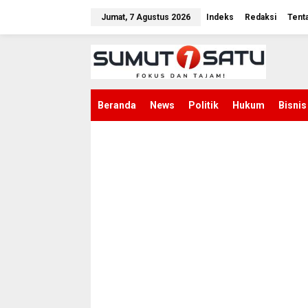
L
e
Jumat, 7 Agustus 2026
Indeks
Redaksi
Tent
w
a
t
i
k
e
k
Beranda
News
Politik
Hukum
Bisnis
o
n
t
e
n