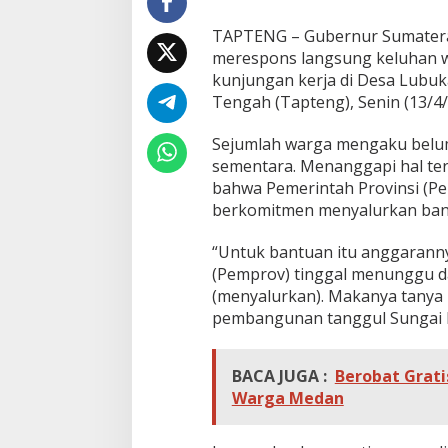
c
a
TAPTENG – Gubernur Sumatera
b
merespons langsung keluhan w
e
kunjungan kerja di Desa Lubuk
n
c
Tengah (Tapteng), Senin (13/4/
a
n
Sejumlah warga mengaku belum
a
sementara. Menanggapi hal te
T
bahwa Pemerintah Provinsi (P
e
p
berkomitmen menyalurkan bant
a
t
“Untuk bantuan itu anggaranny
S
(Pemprov) tinggal menunggu da
a
(menyalurkan). Makanya tanya 
s
a
pembangunan tanggul Sungai B
r
a
n
BACA JUGA :
Berobat Grati
d
Warga Medan
a
n
T