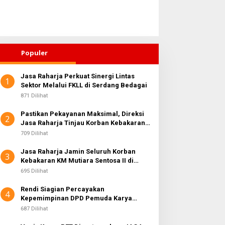
Populer
Jasa Raharja Perkuat Sinergi Lintas
1
Sektor Melalui FKLL di Serdang Bedagai
871 Dilihat
Pastikan Pekayanan Maksimal, Direksi
2
Jasa Raharja Tinjau Korban Kebakaran
KM Mutiara Sentosa II
709 Dilihat
Jasa Raharja Jamin Seluruh Korban
3
Kebakaran KM Mutiara Sentosa II di
Perairan Sumenep
695 Dilihat
Rendi Siagian Percayakan
4
Kepemimpinan DPD Pemuda Karya
Nasional Kota Medan kepada Josef
687 Dilihat
Sembiring