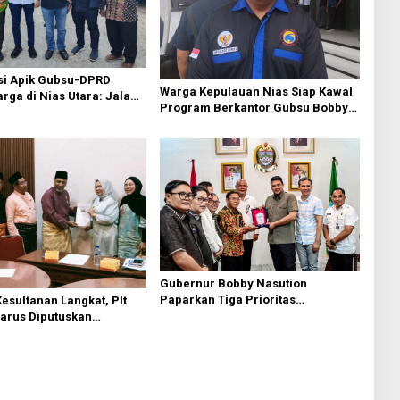
si Apik Gubsu-DPRD
Warga Kepulauan Nias Siap Kawal
ga di Nias Utara: Jalan
Program Berkantor Gubsu Bobby
luhan Tahun Akhirnya
Nasution
i
Gubernur Bobby Nasution
Paparkan Tiga Prioritas
esultanan Langkat, Plt
Pembangunan Kepulauan Nias
Harus Diputuskan
Melalui Forum Dialog