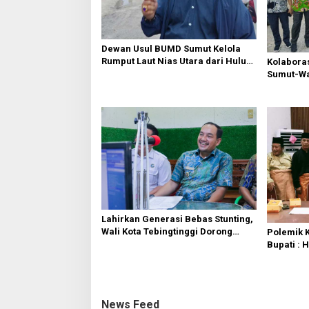
o
s
Dewan Usul BUMD Sumut Kelola
Rumput Laut Nias Utara dari Hulu
Kolabora
ke Hilir
Sumut-War
Rusak Pu
Diperbaik
Lahirkan Generasi Bebas Stunting,
Wali Kota Tebingtinggi Dorong
Polemik K
Optimalisasi SP3 Catin
Bupati : 
Bersama 
News Feed