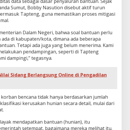
itas data sebagai dasar penyaluran bantuan. Sejak
nda Sumut, Bobby Nasution disebut aktif turun
termasuk Tapteng, guna memastikan proses mitigasi
mal.
ementerian Dalam Negeri, bahwa soal bantuan perlu
ya ada di kabupaten/kota, dimana ada beberapa
ntuan. Tetapi ada juga yang belum menerima. Kami
s melakukan pendampingan, seperti di Tapteng
mi dampingi,” tegasnya.
lai Sidang Berlangsung Online di Pengadilan
 korban bencana tidak hanya berdasarkan jumlah
klasifikasi kerusakan hunian secara detail, mulai dari
t.
 layak mendapatkan bantuan (hunian), itu
 pemerintah setempat, bagaimana mereka melihat itu.