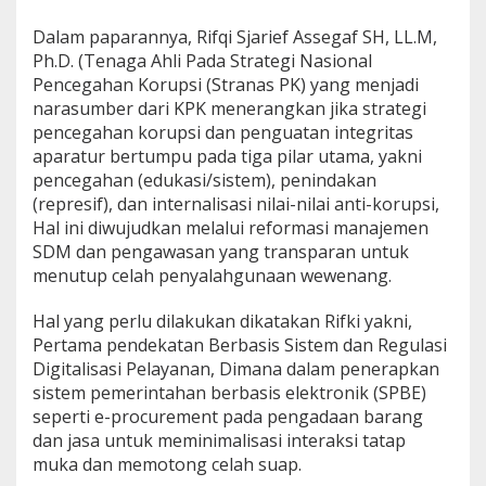
d
i
Dalam paparannya, Rifqi Sjarief Assegaf SH, LL.M,
s
Ph.D. (Tenaga Ahli Pada Strategi Nasional
i
Pencegahan Korupsi (Stranas PK) yang menjadi
a
narasumber dari KPK menerangkan jika strategi
l
pencegahan korupsi dan penguatan integritas
d
a
aparatur bertumpu pada tiga pilar utama, yakni
n
pencegahan (edukasi/sistem), penindakan
K
(represif), dan internalisasi nilai-nilai anti-korupsi,
P
Hal ini diwujudkan melalui reformasi manajemen
K
SDM dan pengawasan yang transparan untuk
menutup celah penyalahgunaan wewenang.
Hal yang perlu dilakukan dikatakan Rifki yakni,
Pertama pendekatan Berbasis Sistem dan Regulasi
Digitalisasi Pelayanan, Dimana dalam penerapkan
sistem pemerintahan berbasis elektronik (SPBE)
seperti e-procurement pada pengadaan barang
dan jasa untuk meminimalisasi interaksi tatap
muka dan memotong celah suap.