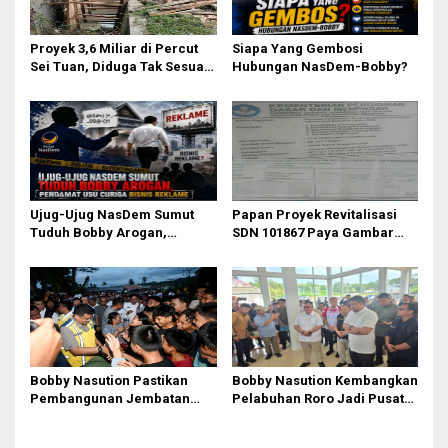
Proyek 3,6 Miliar di Percut
Siapa Yang Gembosi
Sei Tuan, Diduga Tak Sesuai
Hubungan NasDem-Bobby?
Permen PUPR. Volume dan
Nama Pengawas Tidak
Tercantum di Papan
Informasi
Ujug-Ujug NasDem Sumut
Papan Proyek Revitalisasi
Tuduh Bobby Arogan,
SDN 101867 Paya Gambar
Pengamat USU Curiga Bisnis
Rp164 Juta Diduga Langgar
Reklame
Juknis Kemendikdasmen,
Unsur Konsultan dan Komite
Tidak Ada
Bobby Nasution Pastikan
Bobby Nasution Kembangkan
Pembangunan Jembatan
Pelabuhan Roro Jadi Pusat
Sungai Mo’awo Dimulai
Distribusi Logistik di
Tahun Ini, Ajak Warga Kawal
Kepulauan Nias