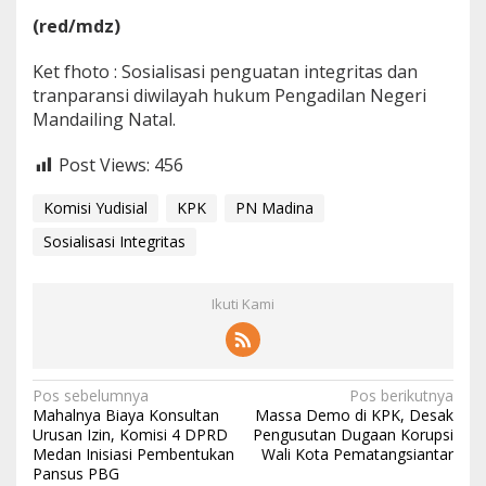
(red/mdz)
Ket fhoto : Sosialisasi penguatan integritas dan
tranparansi diwilayah hukum Pengadilan Negeri
Mandailing Natal.
Post Views:
456
Komisi Yudisial
KPK
PN Madina
Sosialisasi Integritas
Ikuti Kami
N
Pos sebelumnya
Pos berikutnya
Mahalnya Biaya Konsultan
Massa Demo di KPK, Desak
a
Urusan Izin, Komisi 4 DPRD
Pengusutan Dugaan Korupsi
Medan Inisiasi Pembentukan
Wali Kota Pematangsiantar
v
Pansus PBG