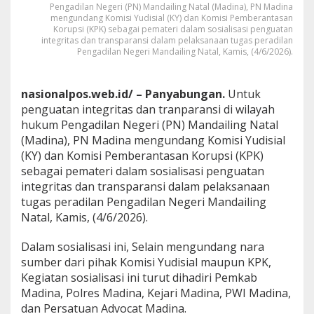
Pengadilan Negeri (PN) Mandailing Natal (Madina), PN Madina
a
mengundang Komisi Yudisial (KY) dan Komisi Pemberantasan
s
Korupsi (KPK) sebagai pemateri dalam sosialisasi penguatan
,
integritas dan transparansi dalam pelaksanaan tugas peradilan
P
Pengadilan Negeri Mandailing Natal, Kamis, (4/6/2026).
N
M
a
nasionalpos.web.id/ – Panyabungan.
Untuk
d
penguatan integritas dan tranparansi di wilayah
i
n
hukum Pengadilan Negeri (PN) Mandailing Natal
a
(Madina), PN Madina mengundang Komisi Yudisial
U
(KY) dan Komisi Pemberantasan Korupsi (KPK)
n
sebagai pemateri dalam sosialisasi penguatan
d
a
integritas dan transparansi dalam pelaksanaan
n
tugas peradilan Pengadilan Negeri Mandailing
g
Natal, Kamis, (4/6/2026).
K
o
Dalam sosialisasi ini, Selain mengundang nara
m
i
sumber dari pihak Komisi Yudisial maupun KPK,
s
Kegiatan sosialisasi ini turut dihadiri Pemkab
i
Madina, Polres Madina, Kejari Madina, PWI Madina,
Y
dan Persatuan Advocat Madina.
u