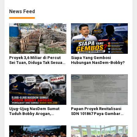
Bersama
News Feed
Proyek 3,6 Miliar di Percut
Siapa Yang Gembosi
Sei Tuan, Diduga Tak Sesuai
Hubungan NasDem-Bobby?
Permen PUPR. Volume dan
Nama Pengawas Tidak
Tercantum di Papan
Informasi
Ujug-Ujug NasDem Sumut
Papan Proyek Revitalisasi
Tuduh Bobby Arogan,
SDN 101867 Paya Gambar
Pengamat USU Curiga Bisnis
Rp164 Juta Diduga Langgar
Reklame
Juknis Kemendikdasmen,
Unsur Konsultan dan Komite
Tidak Ada