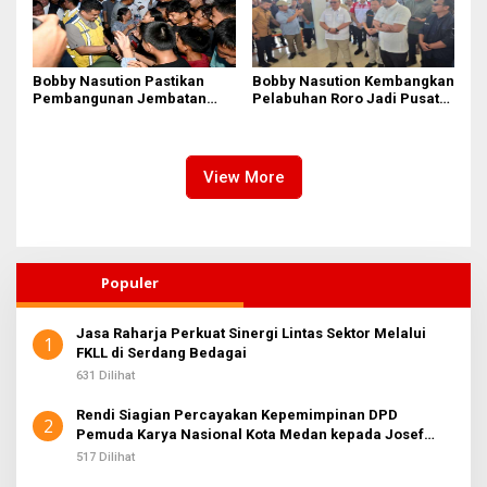
Bobby Nasution Pastikan
Bobby Nasution Kembangkan
Pembangunan Jembatan
Pelabuhan Roro Jadi Pusat
Sungai Mo’awo Dimulai
Distribusi Logistik di
Tahun Ini, Ajak Warga Kawal
Kepulauan Nias
Bersama
View More
Populer
Jasa Raharja Perkuat Sinergi Lintas Sektor Melalui
1
FKLL di Serdang Bedagai
631 Dilihat
Rendi Siagian Percayakan Kepemimpinan DPD
2
Pemuda Karya Nasional Kota Medan kepada Josef
Sembiring
517 Dilihat