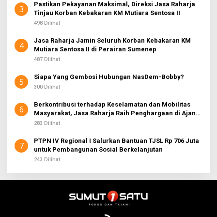
Pastikan Pekayanan Maksimal, Direksi Jasa Raharja
3
Tinjau Korban Kebakaran KM Mutiara Sentosa II
498 Dilihat
Jasa Raharja Jamin Seluruh Korban Kebakaran KM
4
Mutiara Sentosa II di Perairan Sumenep
487 Dilihat
Siapa Yang Gembosi Hubungan NasDem-Bobby?
5
300 Dilihat
Berkontribusi terhadap Keselamatan dan Mobilitas
6
Masyarakat, Jasa Raharja Raih Penghargaan di Ajang
Transportasi Indonesia Awards 2026
283 Dilihat
PTPN IV Regional I Salurkan Bantuan TJSL Rp 706 Juta
7
untuk Pembangunan Sosial Berkelanjutan
243 Dilihat