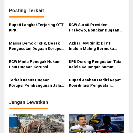
i
g
Posting Terkait
a
s
Bupati Langkat Terjaring OTT
RCW Surati Presiden
KPK
Prabowo, Bongkar Dugaan
i
Korupsi dan Barang Palsu Di
PT Inalum
p
Massa Demo di KPK, Desak
Azhari AM Sinik: Di PT
Pengusutan Dugaan Korupsi
Inalum Maling Bermuka
o
Wali Kota Pematangsiantar
Tembok ‘Berkeliaran’
s
RCW Minta Penegak Hukum
KPK Dorong Penguatan Tata
Usut Dugaan Korupsi
Kelola Keuangan Sumut
Pengadaan dan Monopoli di
PT Inalum
Terkait Kasus Dugaan
Bupati Asahan Hadiri Rapat
Korupsi Pembangunan Jalan
Koordinasi Penguatan
di Sumut, KPK Bakal Panggil
Sinergi Kolaborasi antara
Bobby Nasution
KPK dan Pemerintah Daerah
Jangan Lewatkan