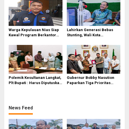
Warga Kepulauan Nias Siap
Lahirkan Generasi Bebas
Kawal Program Berkantor
Stunting, Wali Kota
Gubsu Bobby Nasution
Tebingtinggi Dorong
Optimalisasi SP3 Catin
Polemik Kesultanan Langkat,
Gubernur Bobby Nasution
Plt Bupati : Harus Diputuskan
Paparkan Tiga Prioritas
Bersama Melalui Forum
Pembangunan Kepulauan
Dialog
Nias
News Feed