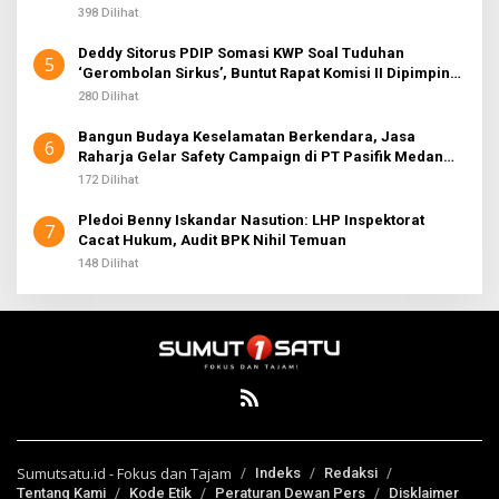
398 Dilihat
Deddy Sitorus PDIP Somasi KWP Soal Tuduhan
5
‘Gerombolan Sirkus’, Buntut Rapat Komisi II Dipimpin
Sufmi Dasco Ahmad
280 Dilihat
Bangun Budaya Keselamatan Berkendara, Jasa
6
Raharja Gelar Safety Campaign di PT Pasifik Medan
Industri
172 Dilihat
Pledoi Benny Iskandar Nasution: LHP Inspektorat
7
Cacat Hukum, Audit BPK Nihil Temuan
148 Dilihat
Sumutsatu.id - Fokus dan Tajam
Indeks
Redaksi
Tentang Kami
Kode Etik
Peraturan Dewan Pers
Disklaimer