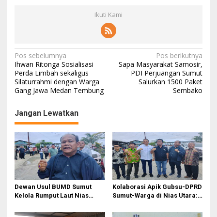
Ikuti Kami
N
Pos sebelumnya
Pos berikutnya
Ihwan Ritonga Sosialisasi
Sapa Masyarakat Samosir,
a
Perda Limbah sekaligus
PDI Perjuangan Sumut
Silaturrahmi dengan Warga
Salurkan 1500 Paket
v
Gang Jawa Medan Tembung
Sembako
i
g
Jangan Lewatkan
a
s
i
p
o
Dewan Usul BUMD Sumut
Kolaborasi Apik Gubsu-DPRD
s
Kelola Rumput Laut Nias
Sumut-Warga di Nias Utara:
Utara dari Hulu ke Hilir
Jalan Rusak Puluhan Tahun
Akhirnya Diperbaiki