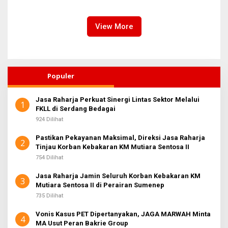
Dialog
Nias
View More
Populer
Jasa Raharja Perkuat Sinergi Lintas Sektor Melalui
1
FKLL di Serdang Bedagai
924 Dilihat
Pastikan Pekayanan Maksimal, Direksi Jasa Raharja
2
Tinjau Korban Kebakaran KM Mutiara Sentosa II
754 Dilihat
Jasa Raharja Jamin Seluruh Korban Kebakaran KM
3
Mutiara Sentosa II di Perairan Sumenep
735 Dilihat
Vonis Kasus PET Dipertanyakan, JAGA MARWAH Minta
4
MA Usut Peran Bakrie Group