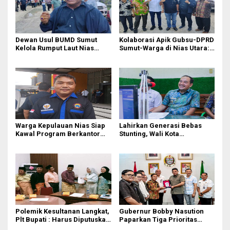
Dewan Usul BUMD Sumut
Kolaborasi Apik Gubsu-DPRD
Kelola Rumput Laut Nias
Sumut-Warga di Nias Utara:
Utara dari Hulu ke Hilir
Jalan Rusak Puluhan Tahun
Akhirnya Diperbaiki
Warga Kepulauan Nias Siap
Lahirkan Generasi Bebas
Kawal Program Berkantor
Stunting, Wali Kota
Gubsu Bobby Nasution
Tebingtinggi Dorong
Optimalisasi SP3 Catin
Polemik Kesultanan Langkat,
Gubernur Bobby Nasution
Plt Bupati : Harus Diputuskan
Paparkan Tiga Prioritas
Bersama Melalui Forum
Pembangunan Kepulauan