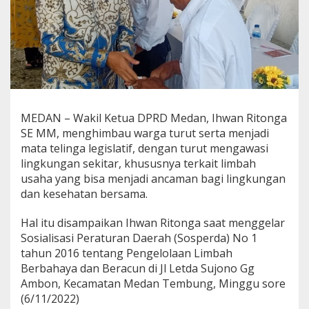
i
t
o
n
g
a
A
j
a
MEDAN – Wakil Ketua DPRD Medan, Ihwan Ritonga
k
SE MM, menghimbau warga turut serta menjadi
W
a
mata telinga legislatif, dengan turut mengawasi
r
lingkungan sekitar, khususnya terkait limbah
g
usaha yang bisa menjadi ancaman bagi lingkungan
a
dan kesehatan bersama.
A
w
a
Hal itu disampaikan Ihwan Ritonga saat menggelar
s
Sosialisasi Peraturan Daerah (Sosperda) No 1
i
tahun 2016 tentang Pengelolaan Limbah
L
Berbahaya dan Beracun di Jl Letda Sujono Gg
i
Ambon, Kecamatan Medan Tembung, Minggu sore
m
b
(6/11/2022)
a