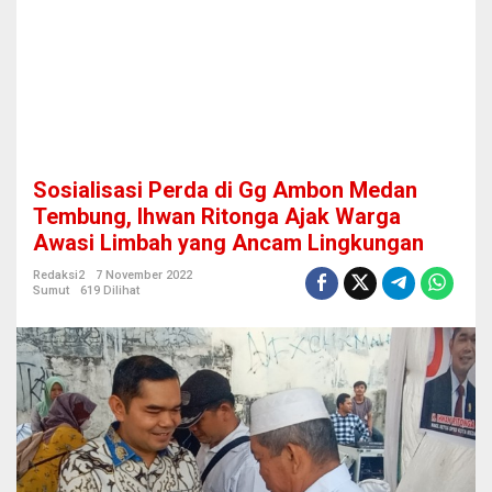
g
A
m
b
o
n
M
e
d
Sosialisasi Perda di Gg Ambon Medan
a
n
Tembung, Ihwan Ritonga Ajak Warga
T
Awasi Limbah yang Ancam Lingkungan
e
m
Redaksi2
7 November 2022
b
Sumut
619 Dilihat
u
n
g
,
I
h
w
a
n
R