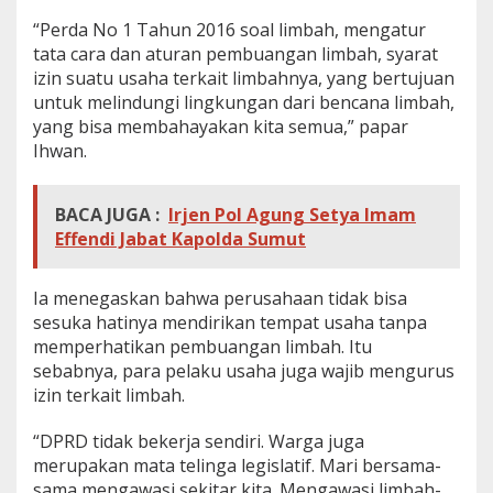
h
“Perda No 1 Tahun 2016 soal limbah, mengatur
y
tata cara dan aturan pembuangan limbah, syarat
a
izin suatu usaha terkait limbahnya, yang bertujuan
n
g
untuk melindungi lingkungan dari bencana limbah,
A
yang bisa membahayakan kita semua,” papar
n
Ihwan.
c
a
m
BACA JUGA :
Irjen Pol Agung Setya Imam
L
i
Effendi Jabat Kapolda Sumut
n
g
k
Ia menegaskan bahwa perusahaan tidak bisa
u
sesuka hatinya mendirikan tempat usaha tanpa
n
memperhatikan pembuangan limbah. Itu
g
sebabnya, para pelaku usaha juga wajib mengurus
a
izin terkait limbah.
n
“DPRD tidak bekerja sendiri. Warga juga
merupakan mata telinga legislatif. Mari bersama-
sama mengawasi sekitar kita. Mengawasi limbah-