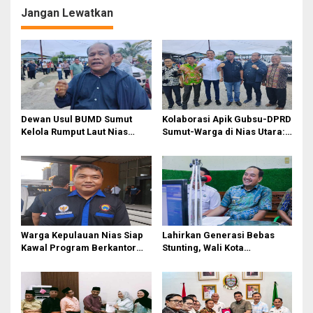
Jangan Lewatkan
a
s
i
p
o
s
Dewan Usul BUMD Sumut
Kolaborasi Apik Gubsu-DPRD
Kelola Rumput Laut Nias
Sumut-Warga di Nias Utara:
Utara dari Hulu ke Hilir
Jalan Rusak Puluhan Tahun
Akhirnya Diperbaiki
Warga Kepulauan Nias Siap
Lahirkan Generasi Bebas
Kawal Program Berkantor
Stunting, Wali Kota
Gubsu Bobby Nasution
Tebingtinggi Dorong
Optimalisasi SP3 Catin