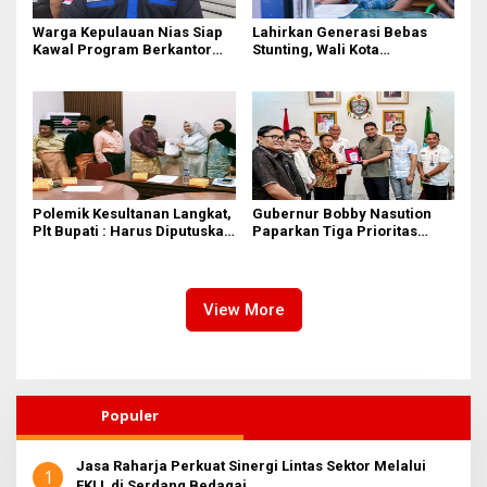
Warga Kepulauan Nias Siap
Lahirkan Generasi Bebas
Kawal Program Berkantor
Stunting, Wali Kota
Gubsu Bobby Nasution
Tebingtinggi Dorong
Optimalisasi SP3 Catin
Polemik Kesultanan Langkat,
Gubernur Bobby Nasution
Plt Bupati : Harus Diputuskan
Paparkan Tiga Prioritas
Bersama Melalui Forum
Pembangunan Kepulauan
Dialog
Nias
View More
Populer
Jasa Raharja Perkuat Sinergi Lintas Sektor Melalui
1
FKLL di Serdang Bedagai