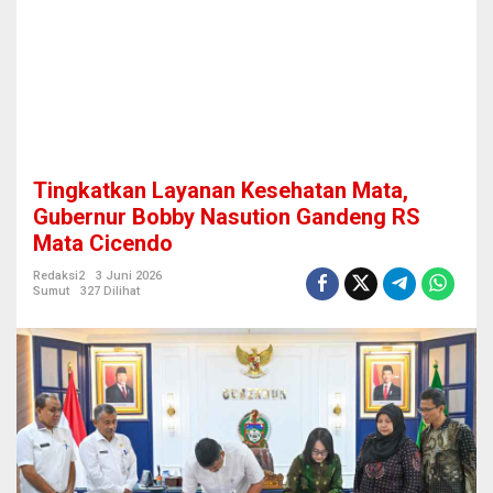
s
e
h
a
t
a
n
M
a
Tingkatkan Layanan Kesehatan Mata,
t
a
Gubernur Bobby Nasution Gandeng RS
,
Mata Cicendo
G
u
Redaksi2
3 Juni 2026
b
Sumut
327 Dilihat
e
r
n
u
r
B
o
b
b
y