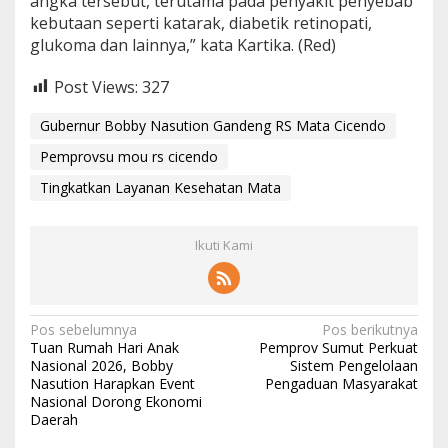
angka tersebut, terutama pada penyakit penyebab
kebutaan seperti katarak, diabetik retinopati,
glukoma dan lainnya,” kata Kartika. (Red)
Post Views:
327
Gubernur Bobby Nasution Gandeng RS Mata Cicendo
Pemprovsu mou rs cicendo
Tingkatkan Layanan Kesehatan Mata
Ikuti Kami
N
Pos sebelumnya
Pos berikutnya
Tuan Rumah Hari Anak
Pemprov Sumut Perkuat
a
Nasional 2026, Bobby
Sistem Pengelolaan
Nasution Harapkan Event
Pengaduan Masyarakat
v
Nasional Dorong Ekonomi
i
Daerah
g