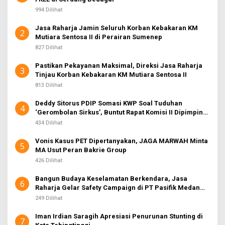
994 Dilihat
Jasa Raharja Jamin Seluruh Korban Kebakaran KM
2
Mutiara Sentosa II di Perairan Sumenep
827 Dilihat
Pastikan Pekayanan Maksimal, Direksi Jasa Raharja
3
Tinjau Korban Kebakaran KM Mutiara Sentosa II
813 Dilihat
Deddy Sitorus PDIP Somasi KWP Soal Tuduhan
4
‘Gerombolan Sirkus’, Buntut Rapat Komisi II Dipimpin
Sufmi Dasco Ahmad
434 Dilihat
Vonis Kasus PET Dipertanyakan, JAGA MARWAH Minta
5
MA Usut Peran Bakrie Group
426 Dilihat
Bangun Budaya Keselamatan Berkendara, Jasa
6
Raharja Gelar Safety Campaign di PT Pasifik Medan
Industri
249 Dilihat
Iman Irdian Saragih Apresiasi Penurunan Stunting di
7