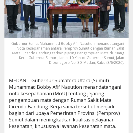
N
a
s
u
t
i
o
n
Gubernur Sumut Muhammad Bobby Afif Nasution menandatangani
G
Nota Kesepahaman antara Pemprov Sumut dengan Rumah Sakit
a
Mata Cicendo Bandung terkait Jejaring Pengampuan Mata di Ruang
n
Kerja Gubernur Sumurt, lantai 10 Kantor Gubernur Sumut, Jalan
Diponegoro No. 30, Medan, Rabu (3/6/2026).
d
e
n
g
MEDAN – Gubernur Sumatera Utara (Sumut)
R
Muhammad Bobby Afif Nasution menandatangani
S
nota kesepahaman (MoU) tentang jejaring
M
pengampuan mata dengan Rumah Sakit Mata
a
t
Cicendo Bandung. Kerja sama tersebut menjadi
a
bagian dari upaya Pemerintah Provinsi (Pemprov)
C
Sumut dalam meningkatkan kualitas pelayanan
i
kesehatan, khususnya layanan kesehatan mata.
c
e