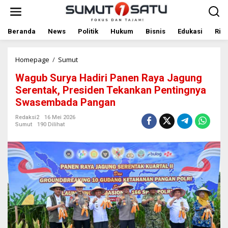
L
e
w
a
Beranda
News
Politik
Hukum
Bisnis
Edukasi
Rile
t
i
k
Homepage
/
Sumut
W
e
a
Wagub Surya Hadiri Panen Raya Jagung
k
g
o
u
Serentak, Presiden Tekankan Pentingnya
n
b
Swasembada Pangan
t
S
e
u
Redaksi2
16 Mei 2026
n
r
Sumut
190 Dilihat
y
a
H
a
d
i
r
i
P
a
n