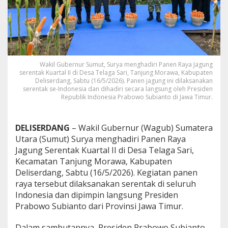
e
n
R
a
y
a
J
Wakil Gubernur Sumut, Surya menghadiri Panen Raya Jagung
a
serentak Kuartal II di Desa Telaga Sari, Tanjung Morawa, Kabupaten
g
Deliserdang, Sabtu (16/5/2026). Panen jagung ini dilaksanakan
u
serentak se-Indonesia dan dihadiri secara langsung oleh Presiden
Republik Indonesia Prabowo Subianto di Jawa Timur.
n
g
S
e
DELISERDANG
– Wakil Gubernur (Wagub) Sumatera
r
Utara (Sumut) Surya menghadiri Panen Raya
e
Jagung Serentak Kuartal II di Desa Telaga Sari,
n
Kecamatan Tanjung Morawa, Kabupaten
t
a
Deliserdang, Sabtu (16/5/2026). Kegiatan panen
k
raya tersebut dilaksanakan serentak di seluruh
,
Indonesia dan dipimpin langsung Presiden
P
Prabowo Subianto dari Provinsi Jawa Timur.
r
e
s
Dalam sambutannya, Presiden Prabowo Subianto