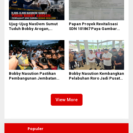
Ujug-Ujug NasDem Sumut
Papan Proyek Revitalisasi
Tuduh Bobby Arogan,
SDN 101867 Paya Gambar
Pengamat USU Curiga Bisnis
Rp164 Juta Diduga Langgar
Reklame
Juknis Kemendikdasmen,
Unsur Konsultan dan Komite
Tidak Ada
Bobby Nasution Pastikan
Bobby Nasution Kembangkan
Pembangunan Jembatan
Pelabuhan Roro Jadi Pusat
Sungai Mo’awo Dimulai
Distribusi Logistik di
Tahun Ini, Ajak Warga Kawal
Kepulauan Nias
Bersama
View More
Populer