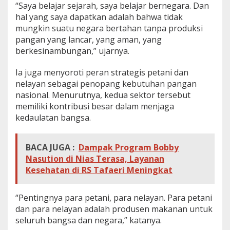
“Saya belajar sejarah, saya belajar bernegara. Dan
s
hal yang saya dapatkan adalah bahwa tidak
e
m
mungkin suatu negara bertahan tanpa produksi
b
pangan yang lancar, yang aman, yang
a
berkesinambungan,” ujarnya.
d
a
Ia juga menyoroti peran strategis petani dan
P
a
nelayan sebagai penopang kebutuhan pangan
n
nasional. Menurutnya, kedua sektor tersebut
g
memiliki kontribusi besar dalam menjaga
a
kedaulatan bangsa.
n
BACA JUGA :
Dampak Program Bobby
Nasution di Nias Terasa, Layanan
Kesehatan di RS Tafaeri Meningkat
“Pentingnya para petani, para nelayan. Para petani
dan para nelayan adalah produsen makanan untuk
seluruh bangsa dan negara,” katanya.