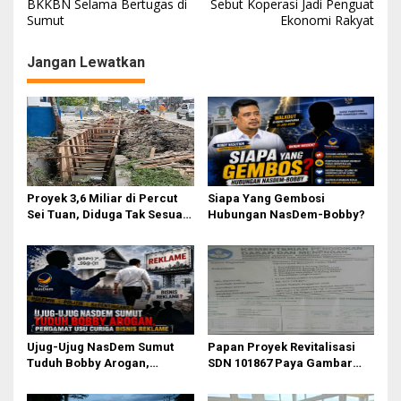
BKKBN Selama Bertugas di
Sebut Koperasi Jadi Penguat
v
Sumut
Ekonomi Rakyat
i
g
Jangan Lewatkan
a
s
i
p
o
Proyek 3,6 Miliar di Percut
Siapa Yang Gembosi
s
Sei Tuan, Diduga Tak Sesuai
Hubungan NasDem-Bobby?
Permen PUPR. Volume dan
Nama Pengawas Tidak
Tercantum di Papan
Informasi
Ujug-Ujug NasDem Sumut
Papan Proyek Revitalisasi
Tuduh Bobby Arogan,
SDN 101867 Paya Gambar
Pengamat USU Curiga Bisnis
Rp164 Juta Diduga Langgar
Reklame
Juknis Kemendikdasmen,