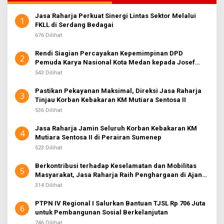
Jasa Raharja Perkuat Sinergi Lintas Sektor Melalui
1
FKLL di Serdang Bedagai
676 Dilihat
Rendi Siagian Percayakan Kepemimpinan DPD
2
Pemuda Karya Nasional Kota Medan kepada Josef
Sembiring
543 Dilihat
Pastikan Pekayanan Maksimal, Direksi Jasa Raharja
3
Tinjau Korban Kebakaran KM Mutiara Sentosa II
536 Dilihat
Jasa Raharja Jamin Seluruh Korban Kebakaran KM
4
Mutiara Sentosa II di Perairan Sumenep
523 Dilihat
Berkontribusi terhadap Keselamatan dan Mobilitas
5
Masyarakat, Jasa Raharja Raih Penghargaan di Ajang
Transportasi Indonesia Awards 2026
314 Dilihat
PTPN IV Regional I Salurkan Bantuan TJSL Rp 706 Juta
6
untuk Pembangunan Sosial Berkelanjutan
246 Dilihat