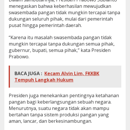
i
menegaskan bahwa keberhasilan mewujudkan
d
swasembada pangan tidak mungkin tercapai tanpa
e
dukungan seluruh pihak, mulai dari pemerintah
n
pusat hingga pemerintah daerah.
T
e
k
“Karena itu masalah swasembada pangan tidak
a
mungkin tercapai tanpa dukungan semua pihak,
n
gubernur, bupati, semua pihak,” kata Presiden
k
Prabowo.
a
n
P
e
BACA JUGA :
Kecam Alvin Lim, FKKBK
n
Tempuh Langkah Hukum
t
i
n
Presiden juga menekankan pentingnya ketahanan
g
pangan bagi keberlangsungan sebuah negara.
n
Menurutnya, suatu negara tidak akan mampu
y
a
bertahan tanpa sistem produksi pangan yang
S
aman, lancar, dan berkesinambungan.
w
a