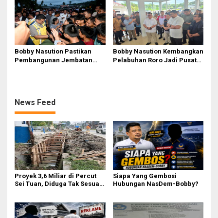
Unsur Konsultan dan Komite
Tidak Ada
Bobby Nasution Pastikan
Bobby Nasution Kembangkan
Pembangunan Jembatan
Pelabuhan Roro Jadi Pusat
Sungai Mo’awo Dimulai
Distribusi Logistik di
Tahun Ini, Ajak Warga Kawal
Kepulauan Nias
Bersama
News Feed
Proyek 3,6 Miliar di Percut
Siapa Yang Gembosi
Sei Tuan, Diduga Tak Sesuai
Hubungan NasDem-Bobby?
Permen PUPR. Volume dan
Nama Pengawas Tidak
Tercantum di Papan
Informasi