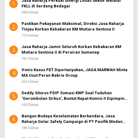
Jasa Raharja Perkuat Sinergi Lintas Sektor Melalui
1
FKLL di Serdang Bedagai
949 Dilihat
Pastikan Pekayanan Maksimal, Direksi Jasa Raharja
2
Tinjau Korban Kebakaran KM Mutiara Sentosa II
779 Dilihat
Jasa Raharja Jamin Seluruh Korban Kebakaran KM
3
Mutiara Sentosa II di Perairan Sumenep
761 Dilihat
Vonis Kasus PET Dipertanyakan, JAGA MARWAH Minta
4
MA Usut Peran Bakrie Group
413 Dilihat
Deddy Sitorus PDIP Somasi KWP Soal Tuduhan
5
‘Gerombolan Sirkus’, Buntut Rapat Komisi II Dipimpin
Sufmi Dasco Ahmad
342 Dilihat
Bangun Budaya Keselamatan Berkendara, Jasa
6
Raharja Gelar Safety Campaign di PT Pasifik Medan
Industri
185 Dilihat