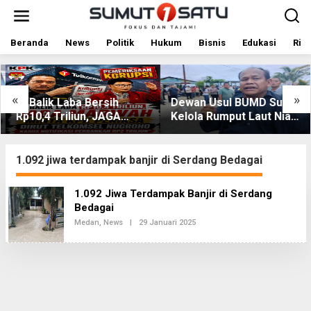
L
e
w
a
Beranda
News
Politik
Hukum
Bisnis
Edukasi
Rile
t
i
k
e
«
»
Di Balik Laba Bersih
Dewan Usul BUMD Sumut
k
Rp10,4 Triliun, JAGA
Kelola Rumput Laut Nias
o
MARWAH Desak KPK
Utara dari Hulu ke Hilir
n
t
Periksa Dirut Telkomsel
e
Nugroho Terkait Dugaan
1.092 jiwa terdampak banjir di Serdang Bedagai
n
Kasus Notifikasi
Perbankan
1.092 Jiwa Terdampak Banjir di Serdang
Bedagai
Medan
,
News
|
29 Januari 2025
O
L
E
H
R
E
D
A
K
S