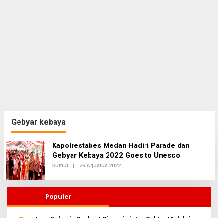
Gebyar kebaya
Kapolrestabes Medan Hadiri Parade dan
Gebyar Kebaya 2022 Goes to Unesco
Sumut
|
29 Agustus 2022
O
L
E
H
R
Populer
E
D
A