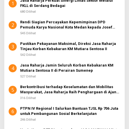
Jasa Raharja Perkuat Sinergi Lintas Sektor Melalui
K
1
FKLL di Serdang Bedagai
S
I
680 Dilihat
2
Rendi Siagian Percayakan Kepemimpinan DPD
2
Pemuda Karya Nasional Kota Medan kepada Josef
Sembiring
545 Dilihat
Pastikan Pekayanan Maksimal, Direksi Jasa Raharja
3
Tinjau Korban Kebakaran KM Mutiara Sentosa II
542 Dilihat
Jasa Raharja Jamin Seluruh Korban Kebakaran KM
4
Mutiara Sentosa II di Perairan Sumenep
527 Dilihat
Berkontribusi terhadap Keselamatan dan Mobilitas
5
Masyarakat, Jasa Raharja Raih Penghargaan di Ajang
Transportasi Indonesia Awards 2026
316 Dilihat
PTPN IV Regional I Salurkan Bantuan TJSL Rp 706 Juta
6
untuk Pembangunan Sosial Berkelanjutan
246 Dilihat