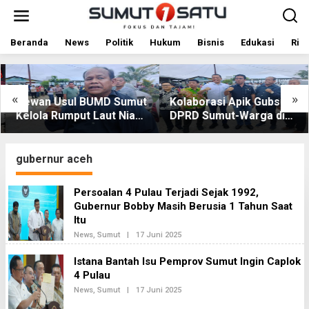
L
e
w
a
Beranda
News
Politik
Hukum
Bisnis
Edukasi
Rile
t
i
k
e
«
»
Dewan Usul BUMD Sumut
Kolaborasi Apik Gubsu-
k
Kelola Rumput Laut Nias
DPRD Sumut-Warga di
o
Utara dari Hulu ke Hilir
Nias Utara: Jalan Rusak
n
t
Puluhan Tahun Akhirnya
e
Diperbaiki
gubernur aceh
n
Persoalan 4 Pulau Terjadi Sejak 1992,
Gubernur Bobby Masih Berusia 1 Tahun Saat
Itu
News
,
Sumut
|
17 Juni 2025
O
L
E
Istana Bantah Isu Pemprov Sumut Ingin Caplok
H
4 Pulau
R
E
News
,
Sumut
|
17 Juni 2025
O
D
L
A