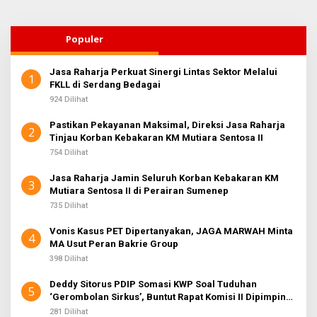
Populer
Jasa Raharja Perkuat Sinergi Lintas Sektor Melalui
1
FKLL di Serdang Bedagai
924 Dilihat
Pastikan Pekayanan Maksimal, Direksi Jasa Raharja
2
Tinjau Korban Kebakaran KM Mutiara Sentosa II
754 Dilihat
Jasa Raharja Jamin Seluruh Korban Kebakaran KM
3
Mutiara Sentosa II di Perairan Sumenep
735 Dilihat
Vonis Kasus PET Dipertanyakan, JAGA MARWAH Minta
4
MA Usut Peran Bakrie Group
398 Dilihat
Deddy Sitorus PDIP Somasi KWP Soal Tuduhan
5
‘Gerombolan Sirkus’, Buntut Rapat Komisi II Dipimpin
Sufmi Dasco Ahmad
281 Dilihat