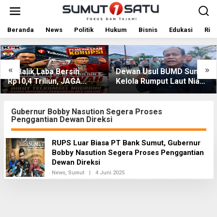
L
e
w
a
Beranda
News
Politik
Hukum
Bisnis
Edukasi
Rile
t
i
k
e
«
»
ba Bersih
Dewan Usul BUMD Sumut
Kolaborasi 
k
iun, JAGA
Kelola Rumput Laut Nias
DPRD Sumut
o
esak KPK
Utara dari Hulu ke Hilir
Nias Utara:
n
t
ut Telkomsel
Puluhan Tah
e
rkait Dugaan
Diperbaiki
Gubernur Bobby Nasution Segera Proses
n
Penggantian Dewan Direksi
ikasi
RUPS Luar Biasa PT Bank Sumut, Gubernur
Bobby Nasution Segera Proses Penggantian
Dewan Direksi
News
,
Sumut
|
4 Juni 2025
O
L
E
H
R
E
D