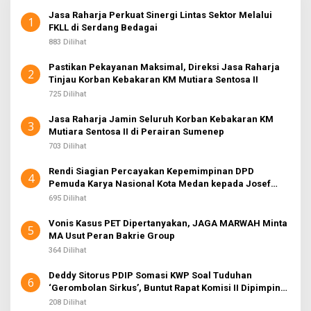
Jasa Raharja Perkuat Sinergi Lintas Sektor Melalui
1
FKLL di Serdang Bedagai
883 Dilihat
Pastikan Pekayanan Maksimal, Direksi Jasa Raharja
2
Tinjau Korban Kebakaran KM Mutiara Sentosa II
725 Dilihat
Jasa Raharja Jamin Seluruh Korban Kebakaran KM
3
Mutiara Sentosa II di Perairan Sumenep
703 Dilihat
Rendi Siagian Percayakan Kepemimpinan DPD
4
Pemuda Karya Nasional Kota Medan kepada Josef
Sembiring
695 Dilihat
Vonis Kasus PET Dipertanyakan, JAGA MARWAH Minta
5
MA Usut Peran Bakrie Group
364 Dilihat
Deddy Sitorus PDIP Somasi KWP Soal Tuduhan
6
‘Gerombolan Sirkus’, Buntut Rapat Komisi II Dipimpin
Sufmi Dasco Ahmad
208 Dilihat