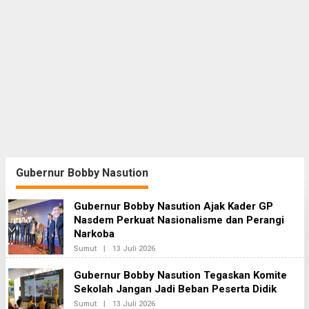
Gubernur Bobby Nasution
Gubernur Bobby Nasution Ajak Kader GP
Nasdem Perkuat Nasionalisme dan Perangi
Narkoba
Sumut
|
13 Juli 2026
O
L
E
Gubernur Bobby Nasution Tegaskan Komite
H
Sekolah Jangan Jadi Beban Peserta Didik
R
E
Sumut
|
13 Juli 2026
O
D