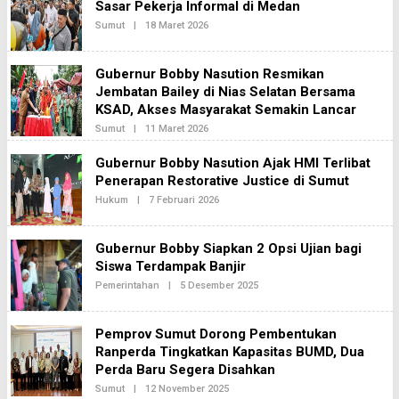
2
Sasar Pekerja Informal di Medan
R
E
Sumut
|
18 Maret 2026
O
D
L
A
E
K
H
S
Gubernur Bobby Nasution Resmikan
R
I
E
Jembatan Bailey di Nias Selatan Bersama
2
D
KSAD, Akses Masyarakat Semakin Lancar
A
K
Sumut
|
11 Maret 2026
O
S
L
I
E
Gubernur Bobby Nasution Ajak HMI Terlibat
2
H
Penerapan Restorative Justice di Sumut
R
E
Hukum
|
7 Februari 2026
O
D
L
A
E
K
H
S
Gubernur Bobby Siapkan 2 Opsi Ujian bagi
R
I
E
Siswa Terdampak Banjir
2
D
Pemerintahan
|
5 Desember 2025
O
A
L
K
E
S
H
I
Pemprov Sumut Dorong Pembentukan
R
2
E
Ranperda Tingkatkan Kapasitas BUMD, Dua
D
Perda Baru Segera Disahkan
A
K
Sumut
|
12 November 2025
O
S