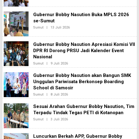
L
A
E
K
H
S
Gubernur Bobby Nasution Buka MPLS 2026
R
I
E
se-Sumut
2
D
Sumut
|
13 Juli 2026
O
A
L
K
E
S
H
I
Gubernur Bobby Nasution Apresiasi Komisi VII
R
2
E
DPR RI Dorong PRSU Jadi Kalender Event
D
Nasional
A
K
Sumut
|
9 Juli 2026
O
S
L
I
E
Gubernur Bobby Nasution akan Bangun SMK
2
H
Unggulan Pariwisata Berkonsep Boarding
R
E
School di Samosir
D
A
Sumut
|
8 Juli 2026
O
K
L
S
E
Sesuai Arahan Gubernur Bobby Nasution, Tim
I
H
2
Terpadu Tindak Tegas PETI di Kotanopan
R
E
Sumut
|
3 Juli 2026
O
D
L
A
E
K
H
S
Luncurkan Berkah APP, Gubernur Bobby
R
I