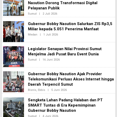
E
Nasution Dorong Transformasi Digital
2
D
Pelayanan Publik
A
K
Sumut
|
2 Juli 2026
O
S
L
I
E
Gubernur Bobby Nasution Salurkan ZIS Rp3,5
2
H
Miliar kepada 5.051 Penerima Manfaat
R
E
Medan
|
1 Juli 2026
O
D
L
A
E
K
H
S
Legislator Senayan Nilai Provinsi Sumut
R
I
E
Menjelma Jadi Pusat Baru Event Dunia
2
D
Sumut
|
16 Juni 2026
O
A
L
K
E
S
H
I
Gubernur Bobby Nasution Ajak Provider
R
2
E
Telekomunikasi Perluas Akses Internet hingga
D
Daerah Terpencil Sumut
A
K
Bisnis
,
Ekbis
|
5 Juni 2026
O
S
L
I
E
Sengketa Lahan Padang Halaban dan PT
2
H
SMART Tuntas di Era Kepemimpinan
R
E
Gubernur Bobby Nasution
D
A
Sumut
|
4 Juni 2026
O