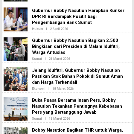
K
L
S
E
Gubernur Bobby Nasution Harapkan Kunker
I
H
2
DPR RI Berdampak Positif bagi
R
E
Pengembangan Bank Sumut
D
A
Hukum
|
2 April 2026
O
K
L
S
E
Gubernur Bobby Nasution Bagikan 2.500
I
H
2
Bingkisan dari Presiden di Malam Idulfitri,
R
E
Warga Antusias
D
A
Sumut
|
21 Maret 2026
O
K
L
S
E
Jelang Idulfitri, Gubernur Bobby Nasution
I
H
2
Pastikan Stok Bahan Pokok di Sumut Aman
R
E
dan Harga Terkendali
D
A
Ekonomi
|
18 Maret 2026
O
K
L
S
E
Buka Puasa Bersama Insan Pers, Bobby
I
H
2
Nasution Tekankan Pentingnya Kebebasan
R
E
Pers yang Bertanggung Jawab
D
A
Sumut
|
18 Maret 2026
O
K
L
S
E
Bobby Nasution Bagikan THR untuk Warga,
I
H