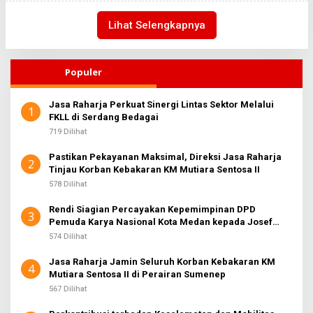
L
I
E
2
H
Lihat Selengkapnya
R
E
D
A
Populer
K
S
I
2
Jasa Raharja Perkuat Sinergi Lintas Sektor Melalui
1
FKLL di Serdang Bedagai
719 Dilihat
Pastikan Pekayanan Maksimal, Direksi Jasa Raharja
2
Tinjau Korban Kebakaran KM Mutiara Sentosa II
578 Dilihat
Rendi Siagian Percayakan Kepemimpinan DPD
3
Pemuda Karya Nasional Kota Medan kepada Josef
Sembiring
574 Dilihat
Jasa Raharja Jamin Seluruh Korban Kebakaran KM
4
Mutiara Sentosa II di Perairan Sumenep
567 Dilihat