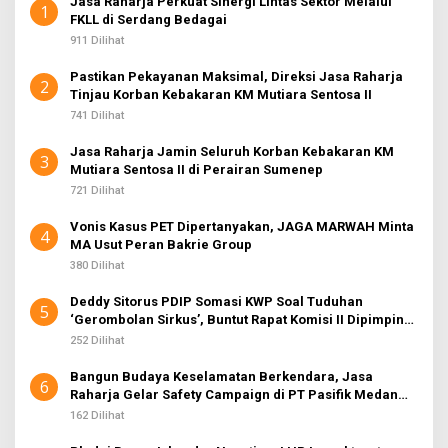
Jasa Raharja Perkuat Sinergi Lintas Sektor Melalui
1
FKLL di Serdang Bedagai
911 Dilihat
Pastikan Pekayanan Maksimal, Direksi Jasa Raharja
2
Tinjau Korban Kebakaran KM Mutiara Sentosa II
741 Dilihat
Jasa Raharja Jamin Seluruh Korban Kebakaran KM
3
Mutiara Sentosa II di Perairan Sumenep
721 Dilihat
Vonis Kasus PET Dipertanyakan, JAGA MARWAH Minta
4
MA Usut Peran Bakrie Group
380 Dilihat
Deddy Sitorus PDIP Somasi KWP Soal Tuduhan
5
‘Gerombolan Sirkus’, Buntut Rapat Komisi II Dipimpin
Sufmi Dasco Ahmad
252 Dilihat
Bangun Budaya Keselamatan Berkendara, Jasa
6
Raharja Gelar Safety Campaign di PT Pasifik Medan
Industri
162 Dilihat