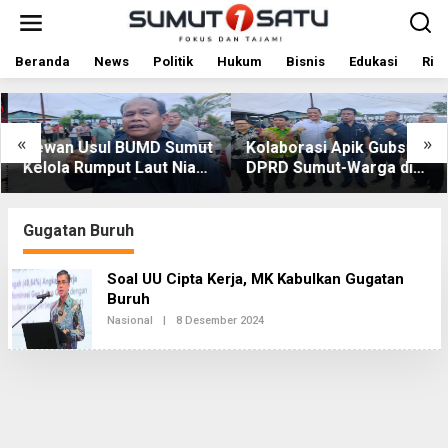
L
e
w
a
Beranda
News
Politik
Hukum
Bisnis
Edukasi
Rile
t
i
k
e
«
»
Dewan Usul BUMD Sumut
Kolaborasi Apik Gubsu-
k
Kelola Rumput Laut Nias
DPRD Sumut-Warga di
o
Utara dari Hulu ke Hilir
Nias Utara: Jalan Rusak
n
t
Puluhan Tahun Akhirnya
e
Diperbaiki
Gugatan Buruh
n
Soal UU Cipta Kerja, MK Kabulkan Gugatan
Buruh
Nasional
|
8 Desember 2024
O
L
E
H
R
E
D
A
K
S