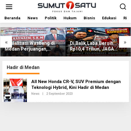
L
e
w
a
Beranda
News
Politik
Hukum
Bisnis
Edukasi
Rile
t
i
k
e
«
»
Sosialisasi Wasbang di
Di Balik Laba Bersih
k
Medan Perjuangan,
Rp10,4 Triliun, JAGA
o
Zulkarnaen Janji
MARWAH Desak KPK
n
t
Perjuangkan Ruang
Periksa Dirut Telkomsel
e
Bermain Anak
Nugroho Terkait Dugaan
Hadir di Medan
n
Kasus Notifikasi
Perbankan
All New Honda CR-V, SUV Premium dengan
Teknologi Hybrid, Kini Hadir di Medan
News
|
2 September 2023
O
L
E
H
R
E
D
A
K
S