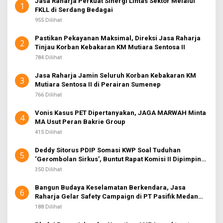
Jasa Raharja Perkuat Sinergi Lintas Sektor Melalui
1
FKLL di Serdang Bedagai
955 Dilihat
Pastikan Pekayanan Maksimal, Direksi Jasa Raharja
2
Tinjau Korban Kebakaran KM Mutiara Sentosa II
784 Dilihat
Jasa Raharja Jamin Seluruh Korban Kebakaran KM
3
Mutiara Sentosa II di Perairan Sumenep
766 Dilihat
Vonis Kasus PET Dipertanyakan, JAGA MARWAH Minta
4
MA Usut Peran Bakrie Group
415 Dilihat
Deddy Sitorus PDIP Somasi KWP Soal Tuduhan
5
‘Gerombolan Sirkus’, Buntut Rapat Komisi II Dipimpin
Sufmi Dasco Ahmad
350 Dilihat
Bangun Budaya Keselamatan Berkendara, Jasa
6
Raharja Gelar Safety Campaign di PT Pasifik Medan
Industri
188 Dilihat