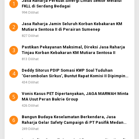
Jasa Raharja Perkuat Sinergi Lintas Sektor Melalui
1
FKLL di Serdang Bedagai
994 Dilihat
Jasa Raharja Jamin Seluruh Korban Kebakaran KM
2
Mutiara Sentosa II di Perairan Sumenep
827 Dilihat
Pastikan Pekayanan Maksimal, Direksi Jasa Raharja
3
Tinjau Korban Kebakaran KM Mutiara Sentosa II
813 Dilihat
Deddy Sitorus PDIP Somasi KWP Soal Tuduhan
4
‘Gerombolan Sirkus’, Buntut Rapat Komisi II Dipimpin
Sufmi Dasco Ahmad
434 Dilihat
Vonis Kasus PET Dipertanyakan, JAGA MARWAH Minta
5
MA Usut Peran Bakrie Group
426 Dilihat
Bangun Budaya Keselamatan Berkendara, Jasa
6
Raharja Gelar Safety Campaign di PT Pasifik Medan
Industri
249 Dilihat