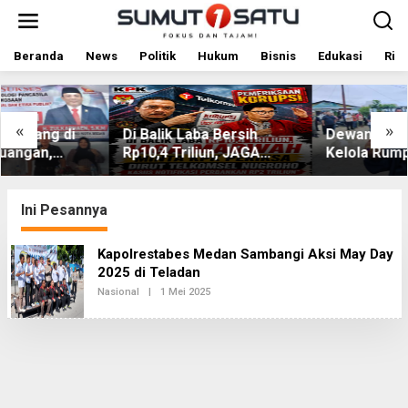
L
e
w
a
Beranda
News
Politik
Hukum
Bisnis
Edukasi
Rile
t
i
k
e
«
»
Di Balik Laba Bersih
Dewan Usul BUMD Sumut
k
Rp10,4 Triliun, JAGA
Kelola Rumput Laut Nias
o
MARWAH Desak KPK
Utara dari Hulu ke Hilir
n
t
Periksa Dirut Telkomsel
e
Nugroho Terkait Dugaan
Ini Pesannya
n
Kasus Notifikasi
Perbankan
Kapolrestabes Medan Sambangi Aksi May Day
2025 di Teladan
Nasional
|
1 Mei 2025
O
L
E
H
R
E
D
A
K
S