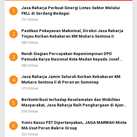
E
D
Jasa Raharja Perkuat Sinergi Lintas Sektor Melalui
A
1
FKLL di Serdang Bedagai
K
S
731 Dilihat
I
2
Pastikan Pekayanan Maksimal, Direksi Jasa Raharja
2
Tinjau Korban Kebakaran KM Mutiara Sentosa II
585 Dilihat
Rendi Siagian Percayakan Kepemimpinan DPD
3
Pemuda Karya Nasional Kota Medan kepada Josef
Sembiring
582 Dilihat
Jasa Raharja Jamin Seluruh Korban Kebakaran KM
4
Mutiara Sentosa II di Perairan Sumenep
575 Dilihat
Berkontribusi terhadap Keselamatan dan Mobilitas
5
Masyarakat, Jasa Raharja Raih Penghargaan di Ajang
Transportasi Indonesia Awards 2026
354 Dilihat
Vonis Kasus PET Dipertanyakan, JAGA MARWAH Minta
6
MA Usut Peran Bakrie Group
232 Dilihat