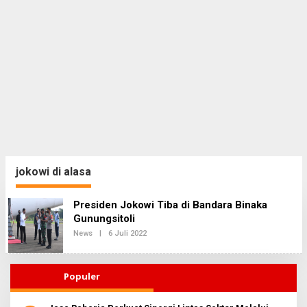
jokowi di alasa
Presiden Jokowi Tiba di Bandara Binaka
Gunungsitoli
News
|
6 Juli 2022
O
L
E
H
R
Populer
E
D
A