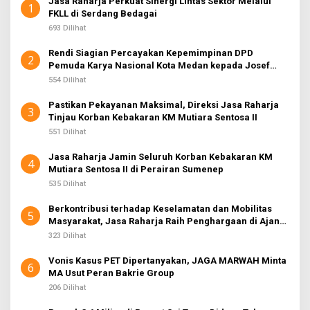
Jasa Raharja Perkuat Sinergi Lintas Sektor Melalui
K
1
FKLL di Serdang Bedagai
S
I
693 Dilihat
2
Rendi Siagian Percayakan Kepemimpinan DPD
2
Pemuda Karya Nasional Kota Medan kepada Josef
Sembiring
554 Dilihat
Pastikan Pekayanan Maksimal, Direksi Jasa Raharja
3
Tinjau Korban Kebakaran KM Mutiara Sentosa II
551 Dilihat
Jasa Raharja Jamin Seluruh Korban Kebakaran KM
4
Mutiara Sentosa II di Perairan Sumenep
535 Dilihat
Berkontribusi terhadap Keselamatan dan Mobilitas
5
Masyarakat, Jasa Raharja Raih Penghargaan di Ajang
Transportasi Indonesia Awards 2026
323 Dilihat
Vonis Kasus PET Dipertanyakan, JAGA MARWAH Minta
6
MA Usut Peran Bakrie Group
206 Dilihat