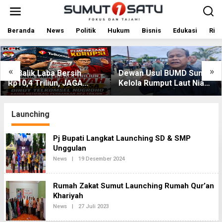
L
e
w
a
Beranda
News
Politik
Hukum
Bisnis
Edukasi
Rile
t
i
k
e
«
»
Di Balik Laba Bersih
Dewan Usul BUMD Sumut
k
Rp10,4 Triliun, JAGA
Kelola Rumput Laut Nias
o
MARWAH Desak KPK
Utara dari Hulu ke Hilir
n
t
Periksa Dirut Telkomsel
e
Nugroho Terkait Dugaan
Launching
n
Kasus Notifikasi
Perbankan
Pj Bupati Langkat Launching SD & SMP
Unggulan
News
|
19 Desember 2024
O
L
E
H
Rumah Zakat Sumut Launching Rumah Qur’an
R
E
Khariyah
D
News
|
27 Juli 2023
O
A
L
K
E
S