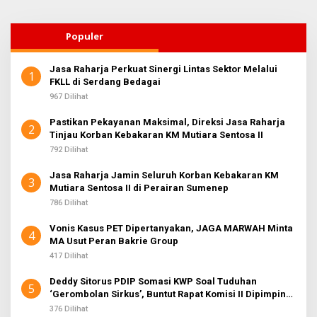
Populer
Jasa Raharja Perkuat Sinergi Lintas Sektor Melalui
1
FKLL di Serdang Bedagai
967 Dilihat
Pastikan Pekayanan Maksimal, Direksi Jasa Raharja
2
Tinjau Korban Kebakaran KM Mutiara Sentosa II
792 Dilihat
Jasa Raharja Jamin Seluruh Korban Kebakaran KM
3
Mutiara Sentosa II di Perairan Sumenep
786 Dilihat
Vonis Kasus PET Dipertanyakan, JAGA MARWAH Minta
4
MA Usut Peran Bakrie Group
417 Dilihat
Deddy Sitorus PDIP Somasi KWP Soal Tuduhan
5
‘Gerombolan Sirkus’, Buntut Rapat Komisi II Dipimpin
Sufmi Dasco Ahmad
376 Dilihat