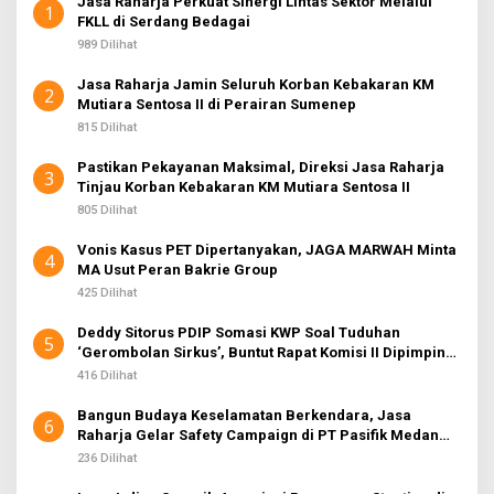
Jasa Raharja Perkuat Sinergi Lintas Sektor Melalui
1
FKLL di Serdang Bedagai
989 Dilihat
Jasa Raharja Jamin Seluruh Korban Kebakaran KM
2
Mutiara Sentosa II di Perairan Sumenep
815 Dilihat
Pastikan Pekayanan Maksimal, Direksi Jasa Raharja
3
Tinjau Korban Kebakaran KM Mutiara Sentosa II
805 Dilihat
Vonis Kasus PET Dipertanyakan, JAGA MARWAH Minta
4
MA Usut Peran Bakrie Group
425 Dilihat
Deddy Sitorus PDIP Somasi KWP Soal Tuduhan
5
‘Gerombolan Sirkus’, Buntut Rapat Komisi II Dipimpin
Sufmi Dasco Ahmad
416 Dilihat
Bangun Budaya Keselamatan Berkendara, Jasa
6
Raharja Gelar Safety Campaign di PT Pasifik Medan
Industri
236 Dilihat