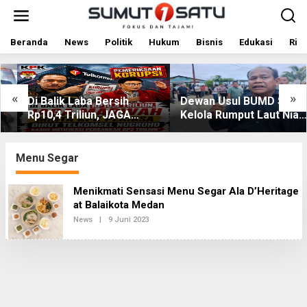
L
e
w
a
Beranda
News
Politik
Hukum
Bisnis
Edukasi
Rile
t
i
k
e
«
»
Di Balik Laba Bersih
Dewan Usul BUMD Sumut
k
Rp10,4 Triliun, JAGA
Kelola Rumput Laut Nias
o
MARWAH Desak KPK
Utara dari Hulu ke Hilir
n
t
Periksa Dirut Telkomsel
e
Nugroho Terkait Dugaan
Menu Segar
n
Kasus Notifikasi
Perbankan
Menikmati Sensasi Menu Segar Ala D’Heritage
at Balaikota Medan
News
|
9 Juni 2023
O
L
E
H
R
E
D
A
K
S