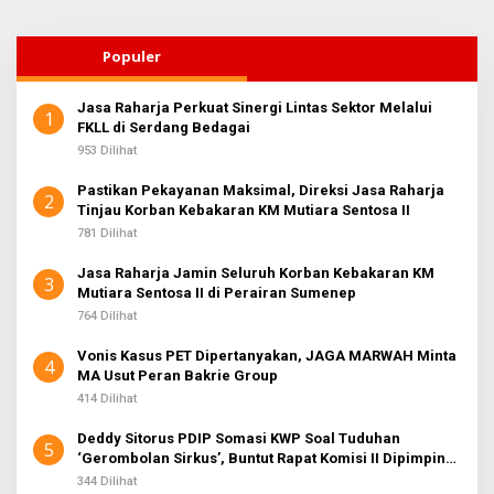
Populer
Jasa Raharja Perkuat Sinergi Lintas Sektor Melalui
1
FKLL di Serdang Bedagai
953 Dilihat
Pastikan Pekayanan Maksimal, Direksi Jasa Raharja
2
Tinjau Korban Kebakaran KM Mutiara Sentosa II
781 Dilihat
Jasa Raharja Jamin Seluruh Korban Kebakaran KM
3
Mutiara Sentosa II di Perairan Sumenep
764 Dilihat
Vonis Kasus PET Dipertanyakan, JAGA MARWAH Minta
4
MA Usut Peran Bakrie Group
414 Dilihat
Deddy Sitorus PDIP Somasi KWP Soal Tuduhan
5
‘Gerombolan Sirkus’, Buntut Rapat Komisi II Dipimpin
Sufmi Dasco Ahmad
344 Dilihat