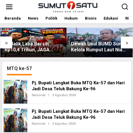
L
e
w
a
Beranda
News
Politik
Hukum
Bisnis
Edukasi
Rile
t
i
k
e
«
»
Di Balik Laba Bersih
Dewan Usul BUMD Sumut
k
Rp10,4 Triliun, JAGA
Kelola Rumput Laut Nias
o
MARWAH Desak KPK
Utara dari Hulu ke Hilir
n
t
Periksa Dirut Telkomsel
e
Nugroho Terkait Dugaan
MTQ ke-57
n
Kasus Notifikasi
Perbankan
Pj. Bupati Langkat Buka MTQ Ke-57 dan Hari
Jadi Desa Teluk Bakung Ke-96
Nasional
|
3 Agustus 2024
O
L
E
H
Pj. Bupati Langkat Buka MTQ Ke-57 dan Hari
R
E
Jadi Desa Teluk Bakung Ke-96
D
Nasional
|
3 Agustus 2024
O
A
L
K
E
S