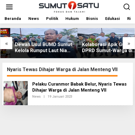
L
e
w
a
Beranda
News
Politik
Hukum
Bisnis
Edukasi
Rile
t
i
k
e
«
»
Dewan Usul BUMD Sumut
Kolaborasi Apik Gubsu-
k
Kelola Rumput Laut Nias
DPRD Sumut-Warga di
o
Utara dari Hulu ke Hilir
Nias Utara: Jalan Rusak
n
t
Puluhan Tahun Akhirnya
e
Diperbaiki
Nyaris Tewas Dihajar Warga di Jalan Menteng VII
n
Pelaku Curanmor Babak Belur, Nyaris Tewas
Dihajar Warga di Jalan Menteng VII
News
|
19 Januari 2023
O
L
E
H
R
E
D
A
K
S