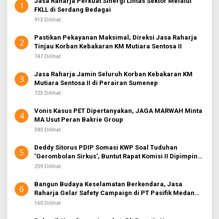
Jasa Raharja Perkuat Sinergi Lintas Sektor Melalui
1
FKLL di Serdang Bedagai
913 Dilihat
Pastikan Pekayanan Maksimal, Direksi Jasa Raharja
2
Tinjau Korban Kebakaran KM Mutiara Sentosa II
747 Dilihat
Jasa Raharja Jamin Seluruh Korban Kebakaran KM
3
Mutiara Sentosa II di Perairan Sumenep
723 Dilihat
Vonis Kasus PET Dipertanyakan, JAGA MARWAH Minta
4
MA Usut Peran Bakrie Group
385 Dilihat
Deddy Sitorus PDIP Somasi KWP Soal Tuduhan
5
‘Gerombolan Sirkus’, Buntut Rapat Komisi II Dipimpin
Sufmi Dasco Ahmad
259 Dilihat
Bangun Budaya Keselamatan Berkendara, Jasa
6
Raharja Gelar Safety Campaign di PT Pasifik Medan
Industri
165 Dilihat