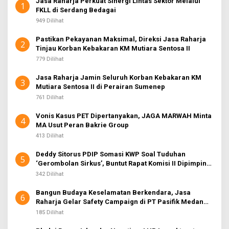
Jasa Raharja Perkuat Sinergi Lintas Sektor Melalui
1
FKLL di Serdang Bedagai
949 Dilihat
Pastikan Pekayanan Maksimal, Direksi Jasa Raharja
2
Tinjau Korban Kebakaran KM Mutiara Sentosa II
779 Dilihat
Jasa Raharja Jamin Seluruh Korban Kebakaran KM
3
Mutiara Sentosa II di Perairan Sumenep
761 Dilihat
Vonis Kasus PET Dipertanyakan, JAGA MARWAH Minta
4
MA Usut Peran Bakrie Group
413 Dilihat
Deddy Sitorus PDIP Somasi KWP Soal Tuduhan
5
‘Gerombolan Sirkus’, Buntut Rapat Komisi II Dipimpin
Sufmi Dasco Ahmad
342 Dilihat
Bangun Budaya Keselamatan Berkendara, Jasa
6
Raharja Gelar Safety Campaign di PT Pasifik Medan
Industri
185 Dilihat