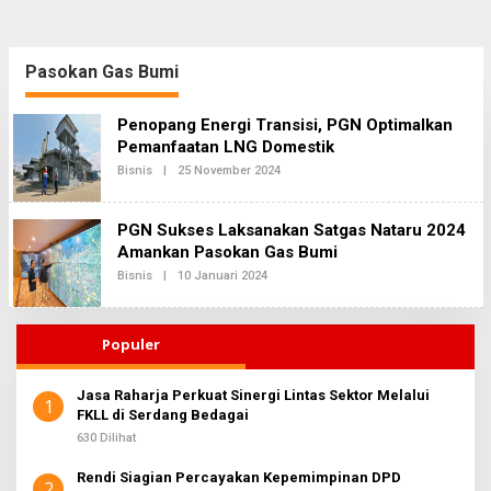
Pasokan Gas Bumi
Penopang Energi Transisi, PGN Optimalkan
Pemanfaatan LNG Domestik
Bisnis
|
25 November 2024
O
L
E
H
PGN Sukses Laksanakan Satgas Nataru 2024
R
E
Amankan Pasokan Gas Bumi
D
Bisnis
|
10 Januari 2024
O
A
L
K
E
S
H
I
R
2
Populer
E
D
A
Jasa Raharja Perkuat Sinergi Lintas Sektor Melalui
K
1
FKLL di Serdang Bedagai
S
I
630 Dilihat
2
Rendi Siagian Percayakan Kepemimpinan DPD
2