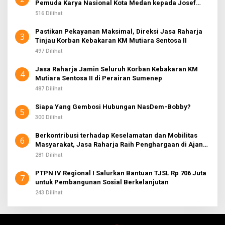
Pemuda Karya Nasional Kota Medan kepada Josef
Sembiring
516 Dilihat
Pastikan Pekayanan Maksimal, Direksi Jasa Raharja
3
Tinjau Korban Kebakaran KM Mutiara Sentosa II
497 Dilihat
Jasa Raharja Jamin Seluruh Korban Kebakaran KM
4
Mutiara Sentosa II di Perairan Sumenep
487 Dilihat
Siapa Yang Gembosi Hubungan NasDem-Bobby?
5
300 Dilihat
Berkontribusi terhadap Keselamatan dan Mobilitas
6
Masyarakat, Jasa Raharja Raih Penghargaan di Ajang
Transportasi Indonesia Awards 2026
281 Dilihat
PTPN IV Regional I Salurkan Bantuan TJSL Rp 706 Juta
7
untuk Pembangunan Sosial Berkelanjutan
243 Dilihat