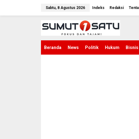
L
e
Sabtu, 8 Agustus 2026
Indeks
Redaksi
Tenta
w
a
t
i
k
e
k
Beranda
News
Politik
Hukum
Bisnis
o
n
t
e
n