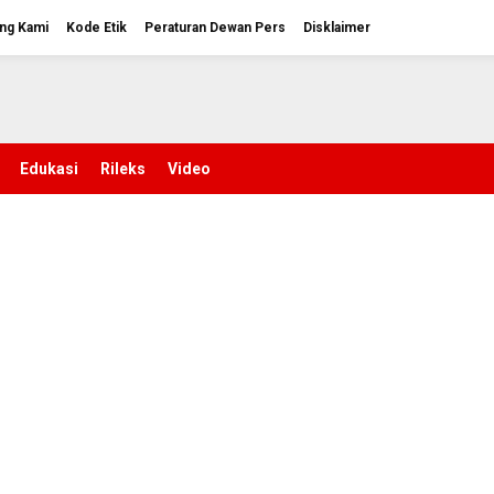
ng Kami
Kode Etik
Peraturan Dewan Pers
Disklaimer
Edukasi
Rileks
Video