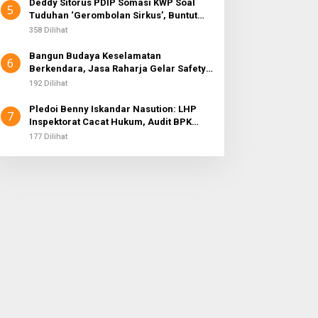
Deddy Sitorus PDIP Somasi KWP Soal
5
Tuduhan ‘Gerombolan Sirkus’, Buntut
Rapat Komisi II Dipimpin Sufmi Dasco
358 Dilihat
Ahmad
Bangun Budaya Keselamatan
6
Berkendara, Jasa Raharja Gelar Safety
Campaign di PT Pasifik Medan Industri
192 Dilihat
Pledoi Benny Iskandar Nasution: LHP
7
Inspektorat Cacat Hukum, Audit BPK
Nihil Temuan
177 Dilihat