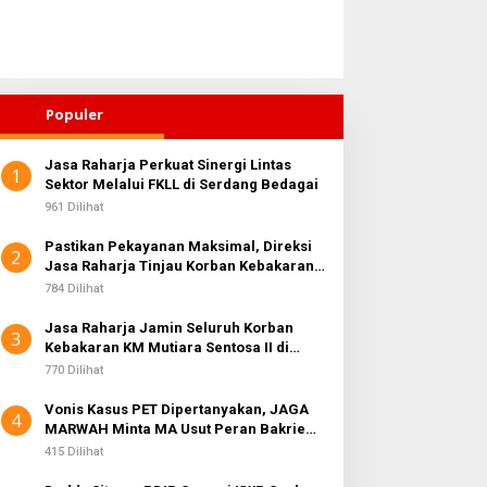
Populer
Jasa Raharja Perkuat Sinergi Lintas
1
arga Kepulauan Nias Siap
Sektor Melalui FKLL di Serdang Bedagai
Sosialisasi Wasbang di
awal Program Berkantor
Medan Perjuangan,
961 Dilihat
ubsu Bobby Nasution
Zulkarnaen Janji
Pastikan Pekayanan Maksimal, Direksi
Perjuangkan Ruang Bermain
2
Jasa Raharja Tinjau Korban Kebakaran
Anak
KM Mutiara Sentosa II
784 Dilihat
Jasa Raharja Jamin Seluruh Korban
3
Kebakaran KM Mutiara Sentosa II di
Perairan Sumenep
770 Dilihat
Vonis Kasus PET Dipertanyakan, JAGA
4
MARWAH Minta MA Usut Peran Bakrie
Group
415 Dilihat