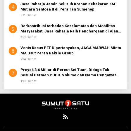
Jasa Raharja Jamin Seluruh Korban Kebakaran KM
4
Mutiara Sentosa II di Perairan Sumenep
571 Dilihat
Berkontribusi terhadap Keselamatan dan Mobilitas
5
Masyarakat, Jasa Raharja Raih Penghargaan di Ajang
Transportasi Indonesia Awards 2026
353 Dilihat
Vonis Kasus PET Dipertanyakan, JAGA MARWAH Minta
6
MA Usut Peran Bakrie Group
224 Dilihat
Proyek 3,6 Miliar di Percut Sei Tuan, Diduga Tak
7
Sesuai Permen PUPR. Volume dan Nama Pengawas
Tidak Tercantum di Papan Informasi
193 Dilihat