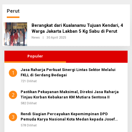
Perut
Berangkat dari Kualanamu Tujuan Kendari, 4
Warga Jakarta Lakban 5 Kg Sabu di Perut
News
|
30 April 2025
O
L
E
H
R
Populer
E
D
A
Jasa Raharja Perkuat Sinergi Lintas Sektor Melalui
K
1
FKLL di Serdang Bedagai
S
I
721 Dilihat
2
Pastikan Pekayanan Maksimal, Direksi Jasa Raharja
2
Tinjau Korban Kebakaran KM Mutiara Sentosa II
582 Dilihat
Rendi Siagian Percayakan Kepemimpinan DPD
3
Pemuda Karya Nasional Kota Medan kepada Josef
Sembiring
578 Dilihat