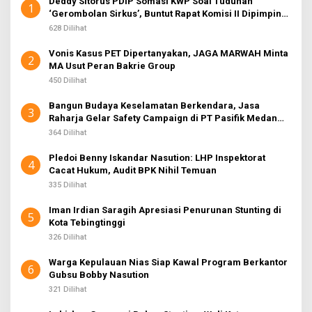
Deddy Sitorus PDIP Somasi KWP Soal Tuduhan
1
‘Gerombolan Sirkus’, Buntut Rapat Komisi II Dipimpin
Sufmi Dasco Ahmad
628 Dilihat
Vonis Kasus PET Dipertanyakan, JAGA MARWAH Minta
2
MA Usut Peran Bakrie Group
450 Dilihat
Bangun Budaya Keselamatan Berkendara, Jasa
3
Raharja Gelar Safety Campaign di PT Pasifik Medan
Industri
364 Dilihat
Pledoi Benny Iskandar Nasution: LHP Inspektorat
4
Cacat Hukum, Audit BPK Nihil Temuan
335 Dilihat
Iman Irdian Saragih Apresiasi Penurunan Stunting di
5
Kota Tebingtinggi
326 Dilihat
Warga Kepulauan Nias Siap Kawal Program Berkantor
6
Gubsu Bobby Nasution
321 Dilihat