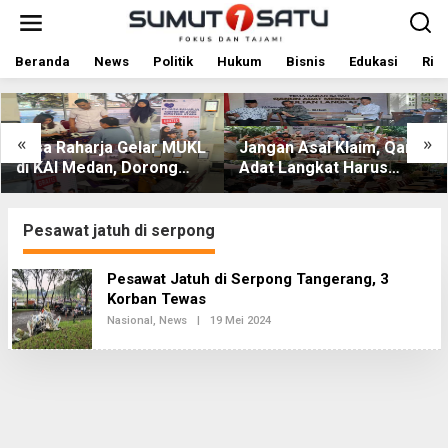
L
e
w
a
Beranda
News
Politik
Hukum
Bisnis
Edukasi
Rile
t
i
k
e
«
»
harja Gelar MUKL
Jangan Asal Klaim, Qanun
Sosialis
k
Medan, Dorong
Adat Langkat Harus
Medan P
o
n dan
Dibuktikan Lewat Kajian
Zulkarna
n
t
matan Petugas
Ilmiah
Perjuan
e
rtasi
Bermain
Pesawat jatuh di serpong
n
Pesawat Jatuh di Serpong Tangerang, 3
Korban Tewas
Nasional
,
News
|
19 Mei 2024
O
L
E
H
R
E
D
A
K
S