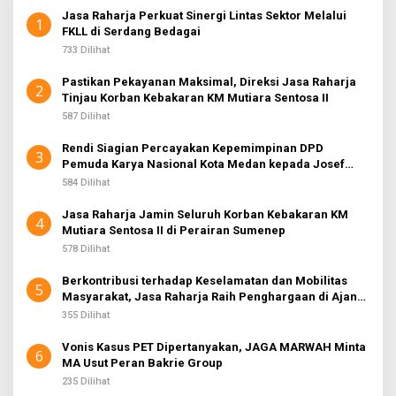
A
Jasa Raharja Perkuat Sinergi Lintas Sektor Melalui
K
1
FKLL di Serdang Bedagai
S
I
733 Dilihat
2
Pastikan Pekayanan Maksimal, Direksi Jasa Raharja
2
Tinjau Korban Kebakaran KM Mutiara Sentosa II
587 Dilihat
Rendi Siagian Percayakan Kepemimpinan DPD
3
Pemuda Karya Nasional Kota Medan kepada Josef
Sembiring
584 Dilihat
Jasa Raharja Jamin Seluruh Korban Kebakaran KM
4
Mutiara Sentosa II di Perairan Sumenep
578 Dilihat
Berkontribusi terhadap Keselamatan dan Mobilitas
5
Masyarakat, Jasa Raharja Raih Penghargaan di Ajang
Transportasi Indonesia Awards 2026
355 Dilihat
Vonis Kasus PET Dipertanyakan, JAGA MARWAH Minta
6
MA Usut Peran Bakrie Group
235 Dilihat