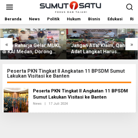
L
e
w
a
Beranda
News
Politik
Hukum
Bisnis
Edukasi
Rile
t
i
k
e
«
»
KL
Jangan Asal Klaim, Qanun
Sosialisasi Wasbang di
k
Adat Langkat Harus
Medan Perjuangan,
o
Dibuktikan Lewat Kajian
Zulkarnaen Janji
n
t
Ilmiah
Perjuangkan Ruang
e
Bermain Anak
Peserta PKN Tingkat II Angkatan 11 BPSDM Sumut
n
Lakukan Visitasi ke Banten
Peserta PKN Tingkat II Angkatan 11 BPSDM
Sumut Lakukan Visitasi ke Banten
News
|
17 Juli 2024
O
L
E
H
R
E
D
A