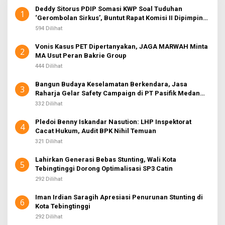
Deddy Sitorus PDIP Somasi KWP Soal Tuduhan
1
‘Gerombolan Sirkus’, Buntut Rapat Komisi II Dipimpin
Sufmi Dasco Ahmad
594 Dilihat
Vonis Kasus PET Dipertanyakan, JAGA MARWAH Minta
2
MA Usut Peran Bakrie Group
444 Dilihat
Bangun Budaya Keselamatan Berkendara, Jasa
3
Raharja Gelar Safety Campaign di PT Pasifik Medan
Industri
332 Dilihat
Pledoi Benny Iskandar Nasution: LHP Inspektorat
4
Cacat Hukum, Audit BPK Nihil Temuan
321 Dilihat
Lahirkan Generasi Bebas Stunting, Wali Kota
5
Tebingtinggi Dorong Optimalisasi SP3 Catin
292 Dilihat
Iman Irdian Saragih Apresiasi Penurunan Stunting di
6
Kota Tebingtinggi
292 Dilihat