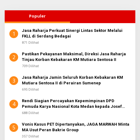
Populer
Jasa Raharja Perkuat Sinergi Lintas Sektor Melalui
1
FKLL di Serdang Bedagai
871 Dilihat
Pastikan Pekayanan Maksimal, Direksi Jasa Raharja
2
Tinjau Korban Kebakaran KM Mutiara Sentosa II
709 Dilihat
Jasa Raharja Jamin Seluruh Korban Kebakaran KM
3
Mutiara Sentosa II di Perairan Sumenep
695 Dilihat
Rendi Siagian Percayakan Kepemimpinan DPD
4
Pemuda Karya Nasional Kota Medan kepada Josef
Sembiring
688 Dilihat
Vonis Kasus PET Dipertanyakan, JAGA MARWAH Minta
5
MA Usut Peran Bakrie Group
357 Dilihat