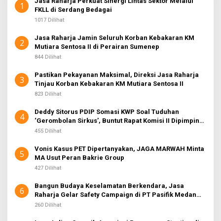
Jasa Raharja Perkuat Sinergi Lintas Sektor Melalui
1
FKLL di Serdang Bedagai
1017 Dilihat
Jasa Raharja Jamin Seluruh Korban Kebakaran KM
2
Mutiara Sentosa II di Perairan Sumenep
844 Dilihat
Pastikan Pekayanan Maksimal, Direksi Jasa Raharja
3
Tinjau Korban Kebakaran KM Mutiara Sentosa II
823 Dilihat
Deddy Sitorus PDIP Somasi KWP Soal Tuduhan
4
‘Gerombolan Sirkus’, Buntut Rapat Komisi II Dipimpin
Sufmi Dasco Ahmad
455 Dilihat
Vonis Kasus PET Dipertanyakan, JAGA MARWAH Minta
5
MA Usut Peran Bakrie Group
427 Dilihat
Bangun Budaya Keselamatan Berkendara, Jasa
6
Raharja Gelar Safety Campaign di PT Pasifik Medan
Industri
260 Dilihat