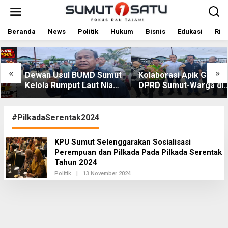
L
e
w
a
Beranda
News
Politik
Hukum
Bisnis
Edukasi
Rile
t
i
k
e
«
»
Dewan Usul BUMD Sumut
Kolaborasi Apik Gubsu-
k
Kelola Rumput Laut Nias
DPRD Sumut-Warga di
o
Utara dari Hulu ke Hilir
Nias Utara: Jalan Rusak
n
t
Puluhan Tahun Akhirnya
e
Diperbaiki
#PilkadaSerentak2024
n
KPU Sumut Selenggarakan Sosialisasi
Perempuan dan Pilkada Pada Pilkada Serentak
Tahun 2024
Politik
|
13 November 2024
O
L
E
H
R
E
D
A