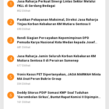
Jasa Raharja Perkuat Sinergi Lintas Sektor Melalui
1
FKLL di Serdang Bedagai
852 Dilihat
Pastikan Pekayanan Maksimal, Direksi Jasa Raharja
2
Tinjau Korban Kebakaran KM Mutiara Sentosa II
690 Dilihat
Rendi Siagian Percayakan Kepemimpinan DPD
3
Pemuda Karya Nasional Kota Medan kepada Josef
Sembiring
681 Dilihat
Jasa Raharja Jamin Seluruh Korban Kebakaran KM
4
Mutiara Sentosa II di Perairan Sumenep
677 Dilihat
Vonis Kasus PET Dipertanyakan, JAGA MARWAH Minta
5
MA Usut Peran Bakrie Group
334 Dilihat
Deddy Sitorus PDIP Somasi KWP Soal Tuduhan
6
‘Gerombolan Sirkus’, Buntut Rapat Komisi II Dipimpin
Sufmi Dasco Ahmad
161 Dilihat