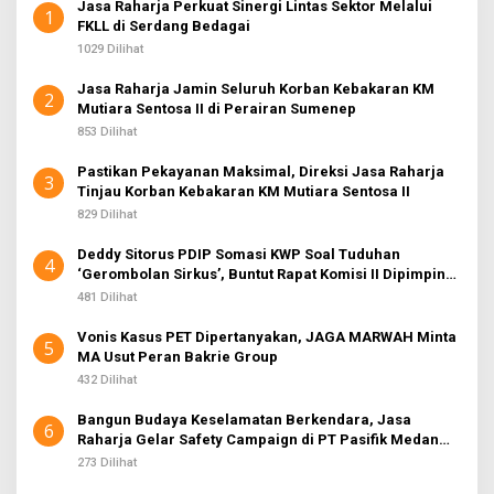
Jasa Raharja Perkuat Sinergi Lintas Sektor Melalui
1
FKLL di Serdang Bedagai
1029 Dilihat
Jasa Raharja Jamin Seluruh Korban Kebakaran KM
2
Mutiara Sentosa II di Perairan Sumenep
853 Dilihat
Pastikan Pekayanan Maksimal, Direksi Jasa Raharja
3
Tinjau Korban Kebakaran KM Mutiara Sentosa II
829 Dilihat
Deddy Sitorus PDIP Somasi KWP Soal Tuduhan
4
‘Gerombolan Sirkus’, Buntut Rapat Komisi II Dipimpin
Sufmi Dasco Ahmad
481 Dilihat
Vonis Kasus PET Dipertanyakan, JAGA MARWAH Minta
5
MA Usut Peran Bakrie Group
432 Dilihat
Bangun Budaya Keselamatan Berkendara, Jasa
6
Raharja Gelar Safety Campaign di PT Pasifik Medan
Industri
273 Dilihat