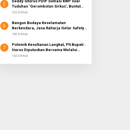
Deddy Sitorus PDIP Somasi KWP Soal
5
Tuduhan ‘Gerombolan Sirkus’, Buntut
Rapat Komisi II Dipimpin Sufmi Dasco
322 Dilihat
Ahmad
Bangun Budaya Keselamatan
6
Berkendara, Jasa Raharja Gelar Safety
Campaign di PT Pasifik Medan Industri
183 Dilihat
Polemik Kesultanan Langkat, Plt Bupati :
7
Harus Diputuskan Bersama Melalui
Forum Dialog
160 Dilihat