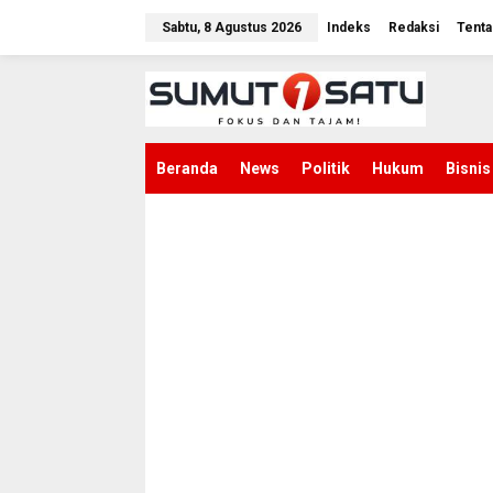
L
e
Sabtu, 8 Agustus 2026
Indeks
Redaksi
Tenta
w
a
t
i
k
e
k
Beranda
News
Politik
Hukum
Bisnis
o
n
t
e
n