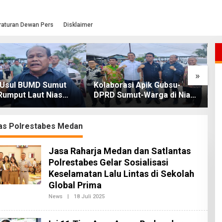
raturan Dewan Pers
Disklaimer
»
Usul BUMD Sumut
Kolaborasi Apik Gubsu-
W
Rumput Laut Nias
DPRD Sumut-Warga di Nias
K
ari Hulu ke Hilir
Utara: Jalan Rusak Puluhan
G
Tahun Akhirnya Diperbaiki
tas Polrestabes Medan
Jasa Raharja Medan dan Satlantas
Polrestabes Gelar Sosialisasi
Keselamatan Lalu Lintas di Sekolah
Global Prima
News
|
18 Juli 2025
O
L
E
H