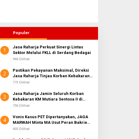
Populer
Jasa Raharja Perkuat Sinergi Lintas
1
arga Kepulauan Nias Siap
Sektor Melalui FKLL di Serdang Bedagai
Sosialisasi Wasbang di
awal Program Berkantor
Medan Perjuangan,
946 Dilihat
ubsu Bobby Nasution
Zulkarnaen Janji
Pastikan Pekayanan Maksimal, Direksi
Perjuangkan Ruang Bermain
2
Jasa Raharja Tinjau Korban Kebakaran
Anak
KM Mutiara Sentosa II
773 Dilihat
Jasa Raharja Jamin Seluruh Korban
3
Kebakaran KM Mutiara Sentosa II di
Perairan Sumenep
756 Dilihat
Vonis Kasus PET Dipertanyakan, JAGA
4
MARWAH Minta MA Usut Peran Bakrie
Group
405 Dilihat