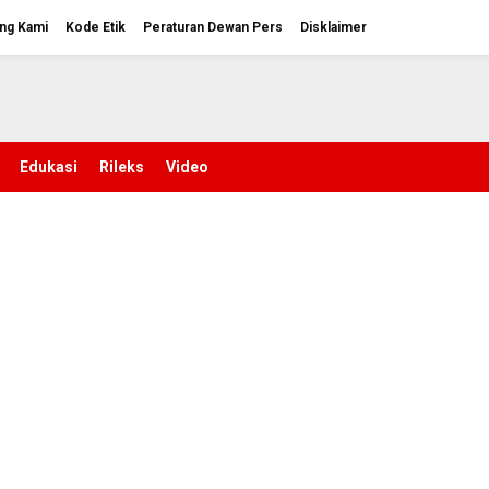
ng Kami
Kode Etik
Peraturan Dewan Pers
Disklaimer
Edukasi
Rileks
Video