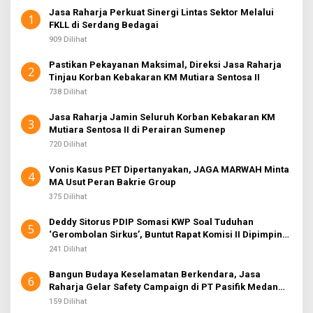
Jasa Raharja Perkuat Sinergi Lintas Sektor Melalui
1
FKLL di Serdang Bedagai
909 Dilihat
Pastikan Pekayanan Maksimal, Direksi Jasa Raharja
2
Tinjau Korban Kebakaran KM Mutiara Sentosa II
738 Dilihat
Jasa Raharja Jamin Seluruh Korban Kebakaran KM
3
Mutiara Sentosa II di Perairan Sumenep
720 Dilihat
Vonis Kasus PET Dipertanyakan, JAGA MARWAH Minta
4
MA Usut Peran Bakrie Group
375 Dilihat
Deddy Sitorus PDIP Somasi KWP Soal Tuduhan
5
‘Gerombolan Sirkus’, Buntut Rapat Komisi II Dipimpin
Sufmi Dasco Ahmad
241 Dilihat
Bangun Budaya Keselamatan Berkendara, Jasa
6
Raharja Gelar Safety Campaign di PT Pasifik Medan
Industri
159 Dilihat