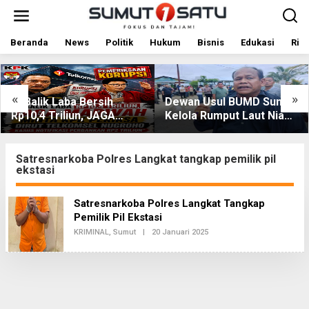
L
e
w
a
Beranda
News
Politik
Hukum
Bisnis
Edukasi
Rile
t
i
k
e
«
»
 Laba Bersih
Dewan Usul BUMD Sumut
Kolabor
k
riliun, JAGA
Kelola Rumput Laut Nias
DPRD Su
o
 Desak KPK
Utara dari Hulu ke Hilir
Nias Uta
n
t
 Dirut Telkomsel
Puluhan
e
 Terkait Dugaan
Diperbai
Satresnarkoba Polres Langkat tangkap pemilik pil
n
ekstasi
tifikasi
kan
Satresnarkoba Polres Langkat Tangkap
Pemilik Pil Ekstasi
KRIMINAL
,
Sumut
|
20 Januari 2025
O
L
E
H
R
E
D
A