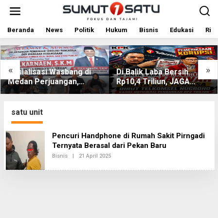
L
e
w
a
Beranda
News
Politik
Hukum
Bisnis
Edukasi
Rile
t
i
k
e
«
»
Sosialisasi Wasbang di
Di Balik Laba Bersih
k
Medan Perjuangan,
Rp10,4 Triliun, JAGA
o
Zulkarnaen Janji
MARWAH Desak KPK
n
t
Perjuangkan Ruang
Periksa Dirut Telkomsel
e
Bermain Anak
Nugroho Terkait Dugaan
satu unit
n
Kasus Notifikasi
Perbankan
Pencuri Handphone di Rumah Sakit Pirngadi
Ternyata Berasal dari Pekan Baru
Bisnis
|
21 April 2025
O
L
E
H
R
E
D
A
K
S