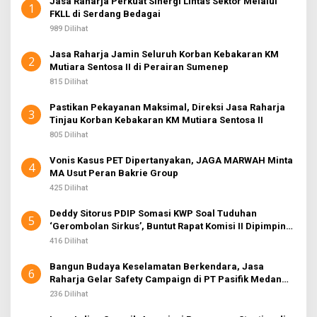
Jasa Raharja Perkuat Sinergi Lintas Sektor Melalui
1
FKLL di Serdang Bedagai
989 Dilihat
Jasa Raharja Jamin Seluruh Korban Kebakaran KM
2
Mutiara Sentosa II di Perairan Sumenep
815 Dilihat
Pastikan Pekayanan Maksimal, Direksi Jasa Raharja
3
Tinjau Korban Kebakaran KM Mutiara Sentosa II
805 Dilihat
Vonis Kasus PET Dipertanyakan, JAGA MARWAH Minta
4
MA Usut Peran Bakrie Group
425 Dilihat
Deddy Sitorus PDIP Somasi KWP Soal Tuduhan
5
‘Gerombolan Sirkus’, Buntut Rapat Komisi II Dipimpin
Sufmi Dasco Ahmad
416 Dilihat
Bangun Budaya Keselamatan Berkendara, Jasa
6
Raharja Gelar Safety Campaign di PT Pasifik Medan
Industri
236 Dilihat