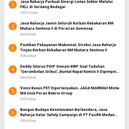
Jasa Raharja Perkuat Sinergi Lintas Sektor Melalui
1
FKLL di Serdang Bedagai
1007 Dilihat
Jasa Raharja Jamin Seluruh Korban Kebakaran KM
2
Mutiara Sentosa II di Perairan Sumenep
834 Dilihat
Pastikan Pekayanan Maksimal, Direksi Jasa Raharja
3
Tinjau Korban Kebakaran KM Mutiara Sentosa II
818 Dilihat
Deddy Sitorus PDIP Somasi KWP Soal Tuduhan
4
‘Gerombolan Sirkus’, Buntut Rapat Komisi II Dipimpin
Sufmi Dasco Ahmad
440 Dilihat
Vonis Kasus PET Dipertanyakan, JAGA MARWAH Minta
5
MA Usut Peran Bakrie Group
426 Dilihat
Bangun Budaya Keselamatan Berkendara, Jasa
6
Raharja Gelar Safety Campaign di PT Pasifik Medan
Industri
255 Dilihat