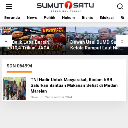
L
e
w
a
Beranda
News
Politik
Hukum
Bisnis
Edukasi
Rile
t
i
k
e
«
»
Di Balik Laba Bersih
Dewan Usul BUMD Sumut
k
Rp10,4 Triliun, JAGA
Kelola Rumput Laut Nias
o
MARWAH Desak KPK
Utara dari Hulu ke Hilir
n
t
Periksa Dirut Telkomsel
e
Nugroho Terkait Dugaan
SDN 064994
n
Kasus Notifikasi
Perbankan
TNI Hadir Untuk Masyarakat, Kodam I/BB
Salurkan Bantuan Makanan Sehat di Medan
Marelan
News
|
24 Desember 2024
O
L
E
H
R
E
D
A