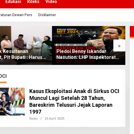
Edukasi
Rileks
Video
raturan Dewan Pers
Disklaimer
»
k Kesultanan
Pledoi Benny Iskandar
B
, Plt Bupati : Harus
Nasution: LHP Inspektorat
K
skan Bersama Melalui
Cacat Hukum, Audit BPK
J
Dialog
Nihil Temuan
C
M
OCI
Kasus Eksploitasi Anak di Sirkus OCI
Muncul Lagi Setelah 28 Tahun,
Bareskrim Telusuri Jejak Laporan
1997
News
|
25 April 2025
O
L
E
H