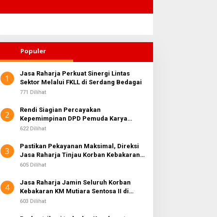
Populer
Jasa Raharja Perkuat Sinergi Lintas
1
angun Budaya
Sektor Melalui FKLL di Serdang Bedagai
Fauzi DPRD Medan Minta
eselamatan Berkendara,
Rico Waas Serius Benahi
771 Dilihat
asa Raharja Gelar Safety
Sistem Parkir dan Lampu
Rendi Siagian Percayakan
ampaign di PT Pasifik
Jalan yang Padam
2
Kepemimpinan DPD Pemuda Karya
edan Industri
Nasional Kota Medan kepada Josef
622 Dilihat
Sembiring
Pastikan Pekayanan Maksimal, Direksi
3
Jasa Raharja Tinjau Korban Kebakaran
KM Mutiara Sentosa II
605 Dilihat
Jasa Raharja Jamin Seluruh Korban
4
Kebakaran KM Mutiara Sentosa II di
Perairan Sumenep
603 Dilihat