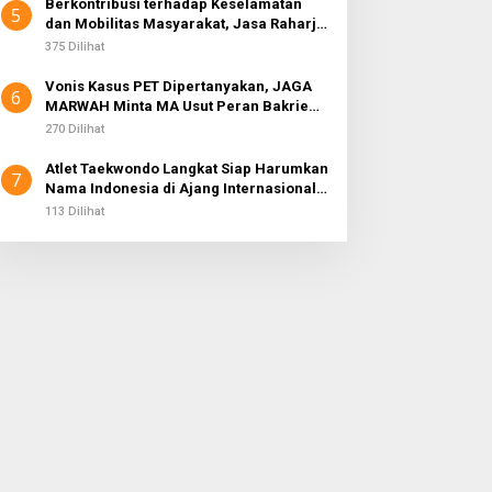
Berkontribusi terhadap Keselamatan
5
dan Mobilitas Masyarakat, Jasa Raharja
Raih Penghargaan di Ajang Transportasi
375 Dilihat
Indonesia Awards 2026
Vonis Kasus PET Dipertanyakan, JAGA
6
MARWAH Minta MA Usut Peran Bakrie
Group
270 Dilihat
Atlet Taekwondo Langkat Siap Harumkan
7
Nama Indonesia di Ajang Internasional
G2 Asian
113 Dilihat