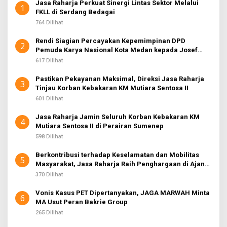
Jasa Raharja Perkuat Sinergi Lintas Sektor Melalui
A
1
FKLL di Serdang Bedagai
K
S
764 Dilihat
I
2
Rendi Siagian Percayakan Kepemimpinan DPD
2
Pemuda Karya Nasional Kota Medan kepada Josef
Sembiring
617 Dilihat
Pastikan Pekayanan Maksimal, Direksi Jasa Raharja
3
Tinjau Korban Kebakaran KM Mutiara Sentosa II
601 Dilihat
Jasa Raharja Jamin Seluruh Korban Kebakaran KM
4
Mutiara Sentosa II di Perairan Sumenep
598 Dilihat
Berkontribusi terhadap Keselamatan dan Mobilitas
5
Masyarakat, Jasa Raharja Raih Penghargaan di Ajang
Transportasi Indonesia Awards 2026
370 Dilihat
Vonis Kasus PET Dipertanyakan, JAGA MARWAH Minta
6
MA Usut Peran Bakrie Group
265 Dilihat