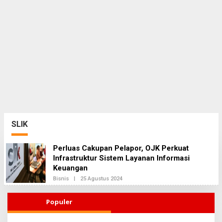
SLIK
Perluas Cakupan Pelapor, OJK Perkuat
Infrastruktur Sistem Layanan Informasi
Keuangan
Bisnis
|
25 Agustus 2024
O
L
E
H
Populer
R
E
D