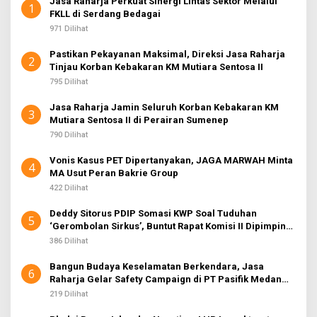
Jasa Raharja Perkuat Sinergi Lintas Sektor Melalui
1
FKLL di Serdang Bedagai
971 Dilihat
Pastikan Pekayanan Maksimal, Direksi Jasa Raharja
2
Tinjau Korban Kebakaran KM Mutiara Sentosa II
795 Dilihat
Jasa Raharja Jamin Seluruh Korban Kebakaran KM
3
Mutiara Sentosa II di Perairan Sumenep
790 Dilihat
Vonis Kasus PET Dipertanyakan, JAGA MARWAH Minta
4
MA Usut Peran Bakrie Group
422 Dilihat
Deddy Sitorus PDIP Somasi KWP Soal Tuduhan
5
‘Gerombolan Sirkus’, Buntut Rapat Komisi II Dipimpin
Sufmi Dasco Ahmad
386 Dilihat
Bangun Budaya Keselamatan Berkendara, Jasa
6
Raharja Gelar Safety Campaign di PT Pasifik Medan
Industri
219 Dilihat