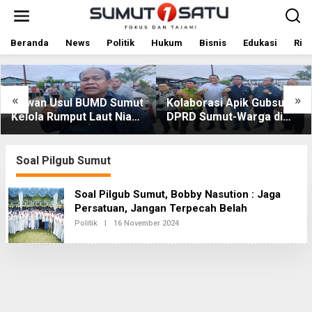
L
e
w
a
Beranda
News
Politik
Hukum
Bisnis
Edukasi
Rile
t
i
k
e
«
»
Dewan Usul BUMD Sumut
Kolaborasi Apik Gubsu-
k
Kelola Rumput Laut Nias
DPRD Sumut-Warga di
o
Utara dari Hulu ke Hilir
Nias Utara: Jalan Rusak
n
t
Puluhan Tahun Akhirnya
e
Diperbaiki
Soal Pilgub Sumut
n
Soal Pilgub Sumut, Bobby Nasution : Jaga
Persatuan, Jangan Terpecah Belah
Politik
|
16 November 2024
O
L
E
H
R
E
D
A
K
S