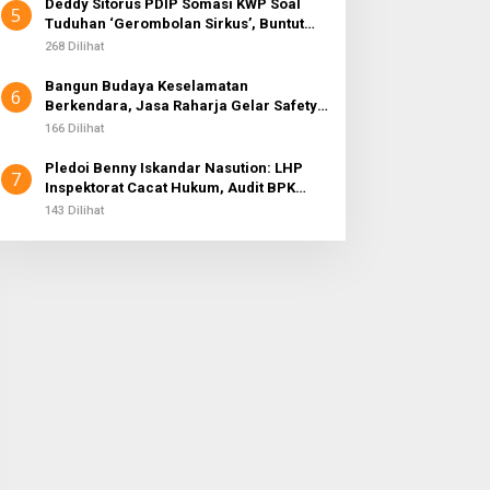
Deddy Sitorus PDIP Somasi KWP Soal
5
Tuduhan ‘Gerombolan Sirkus’, Buntut
Rapat Komisi II Dipimpin Sufmi Dasco
268 Dilihat
Ahmad
Bangun Budaya Keselamatan
6
Berkendara, Jasa Raharja Gelar Safety
Campaign di PT Pasifik Medan Industri
166 Dilihat
Pledoi Benny Iskandar Nasution: LHP
7
Inspektorat Cacat Hukum, Audit BPK
Nihil Temuan
143 Dilihat