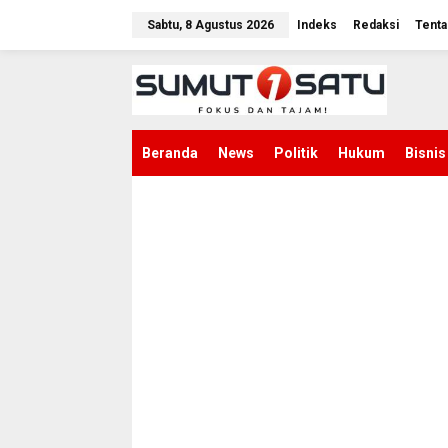
L
e
Sabtu, 8 Agustus 2026
Indeks
Redaksi
Tenta
w
a
t
i
k
e
k
Beranda
News
Politik
Hukum
Bisnis
o
n
t
e
n