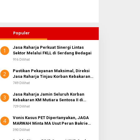
Populer
Jasa Raharja Perkuat Sinergi Lintas
1
ahirkan Generasi Bebas
Sektor Melalui FKLL di Serdang Bedagai
Di Balik Laba Bersih Rp10,4
tunting, Wali Kota
Triliun, JAGA MARWAH
916 Dilihat
ebingtinggi Dorong
Desak KPK Periksa Dirut
Pastikan Pekayanan Maksimal, Direksi
ptimalisasi SP3 Catin
Telkomsel Nugroho Terkait
2
Jasa Raharja Tinjau Korban Kebakaran
Dugaan Kasus Notifikasi
KM Mutiara Sentosa II
749 Dilihat
Perbankan
Jasa Raharja Jamin Seluruh Korban
3
Kebakaran KM Mutiara Sentosa II di
Perairan Sumenep
729 Dilihat
Vonis Kasus PET Dipertanyakan, JAGA
4
MARWAH Minta MA Usut Peran Bakrie
Group
390 Dilihat