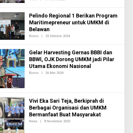
L
I
E
2
H
Pelindo Regional 1 Berikan Program
R
E
Maritimepreneur untuk UMKM di
D
Belawan
A
K
Bisnis
|
25 Oktober 2024
O
S
L
I
E
2
H
Gelar Harvesting Gernas BBBI dan
R
E
BBWI, OJK Dorong UMKM jadi Pilar
D
Utama Ekonomi Nasional
A
K
Bisnis
|
26 Mei 2024
O
S
L
I
E
2
H
R
E
D
Vivi Eka Sari Teja, Berkiprah di
A
K
Berbagai Organisasi dan UMKM
S
Bermanfaat Buat Masyarakat
I
2
News
|
8 November 2023
O
L
E