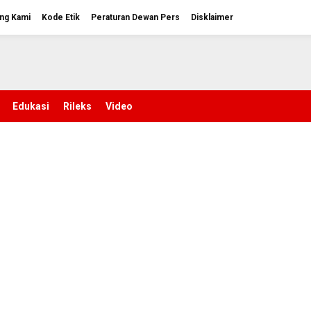
ng Kami
Kode Etik
Peraturan Dewan Pers
Disklaimer
Edukasi
Rileks
Video