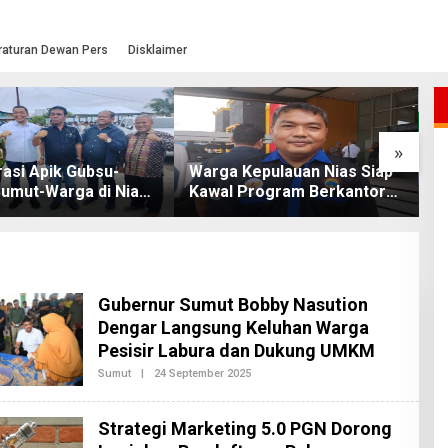
raturan Dewan Pers
Disklaimer
»
asi Apik Gubsu-
Warga Kepulauan Nias Siap
L
umut-Warga di Nias
Kawal Program Berkantor
S
Jalan Rusak Puluhan
Gubsu Bobby Nasution
T
khirnya Diperbaiki
O
Gubernur Sumut Bobby Nasution
Dengar Langsung Keluhan Warga
Pesisir Labura dan Dukung UMKM
Sumut
|
24 September 2025
O
L
E
H
Strategi Marketing 5.0 PGN Dorong
R
E