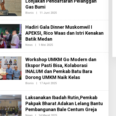
Lonjakan Pendaftaran Pelanggan
D
Gas Bumi
A
K
Bisnis
|
11 Juni 2025
O
S
L
I
E
2
H
Hadiri Gala Dinner Muskomwil I
R
E
APEKSI, Rico Waas dan Istri Kenakan
D
Batik Medan
A
K
News
|
1 Mei 2025
O
S
L
I
E
2
H
Workshop UMKM Go Modern dan
R
E
Ekspor Pasti Bisa, Kolaborasi
D
INALUM dan Pemkab Batu Bara
A
K
Dorong UMKM Naik Kelas
S
I
Bisnis
|
17 April 2025
O
2
L
E
H
Laksanakan Ibadah Rutin,Pemkab
R
E
Pakpak Bharat Adakan Lelang Bantu
D
Pembangunan Bale Centum Greja
A
K
News
|
14 Maret 2025
O
S